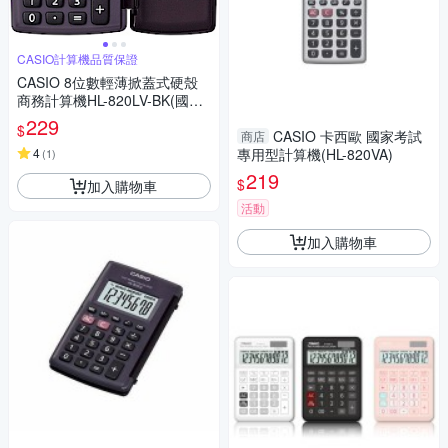
CASIO計算機品質保證
CASIO 8位數輕薄掀蓋式硬殼
商務計算機HL-820LV-BK(國家
考試專用機種)
229
$
CASIO 卡西歐 國家考試
商店
4
專用型計算機(HL-820VA)
(
1
)
219
$
加入購物車
活動
加入購物車