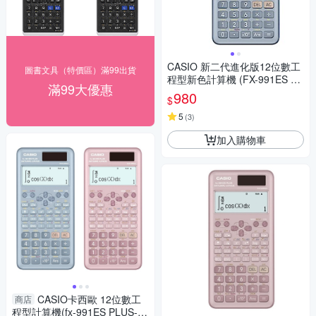
CASIO 新二代進化版12位數工
圖書文具（特價區）滿99出貨
程型新色計算機 (FX-991ES PL
滿99大優惠
US-2-BU)藍色
980
$
5
(
3
)
加入購物車
CASIO卡西歐 12位數工
商店
程型計算機(fx-991ES PLUS-2)