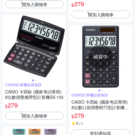
0P
279
加入購物車
$
加入購物車
補貨中
CASIO計算機品質保證
CASIO 卡西歐 (國家考試專用)
CASIO計算機品質保證
8位數摺疊攜帶型計算機SX-100
CASIO 卡西歐 (國家考試專用)
279
$
8位數口袋摺疊輕巧型計算機SL
-300LV .
279
加入購物車
$
5
(
1
)
貨到通知我