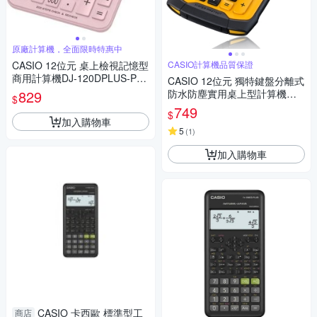
原廠計算機，全面限時特惠中
CASIO 12位元 桌上檢視記憶型
CASIO計算機品質保證
商用計算機DJ-120DPLUS-PK
CASIO 12位元 獨特鍵盤分離式
(粉色)
829
防水防塵實用桌上型計算機WM
$
-320MT-大黃蜂潮流配
749
$
加入購物車
5
(
1
)
加入購物車
CASIO 卡西歐 標準型工
商店