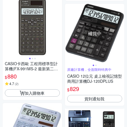
補貨中
CASIO卡西歐 工程用標準型計
算機(FX-991MS-2 最新第二代
原廠計算機，全面限時特惠中
保固24個月)
880
CASIO 12位元 桌上檢視記憶型
$
商用計算機DJ-120DPLUS
4.7
(
2
)
829
$
加入購物車
貨到通知我