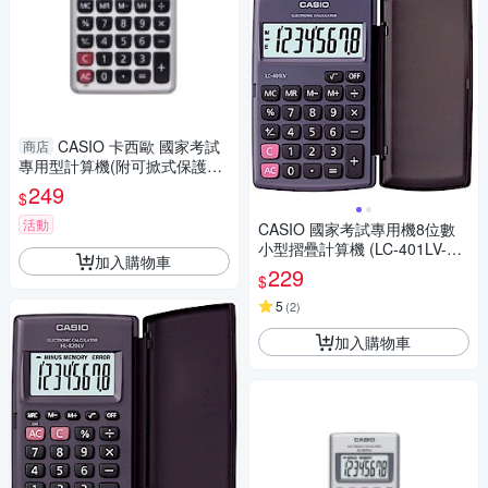
CASIO 卡西歐 國家考試
商店
專用型計算機(附可掀式保護殼)
(SX-300P-N)
249
$
活動
CASIO 國家考試專用機8位數
小型摺疊計算機 (LC-401LV-B
加入購物車
K)
229
$
5
(
2
)
加入購物車