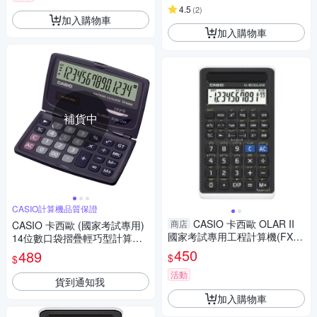
4.5
(
2
)
加入購物車
加入購物車
補貨中
CASIO計算機品質保證
CASIO 卡西歐 OLAR II
商店
CASIO 卡西歐 (國家考試專用)
國家考試專用工程計算機(FX-8
14位數口袋摺疊輕巧型計算機S
2S)
L-240LB
450
489
$
$
活動
貨到通知我
加入購物車