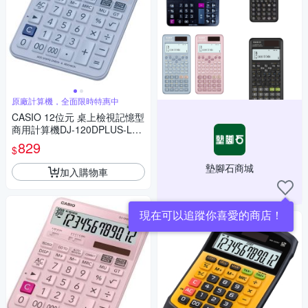
原廠計算機，全面限時特惠中
CASIO 12位元 桌上檢視記憶型
商用計算機DJ-120DPLUS-LB
(藍色)
829
$
墊腳石商城
加入購物車
現在可以追蹤你喜愛的商店！