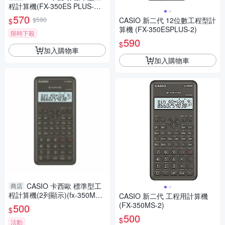
程計算機(FX-350ES PLUS-W-
DTW)
570
$590
CASIO 新二代 12位數工程型計
$
算機 (FX-350ESPLUS-2)
限時下殺
590
$
加入購物車
加入購物車
CASIO 卡西歐 標準型工
商店
程計算機(2列顯示)(fx-350MS-
CASIO 新二代 工程用計算機
2)(隨機附硬式外蓋)
(FX-350MS-2)
500
$
500
$
活動