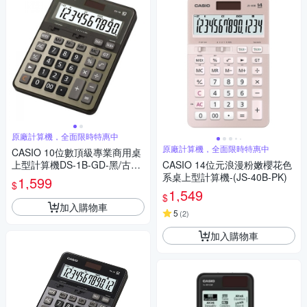
原廠計算機，全面限時特惠中
原廠計算機，全面限時特惠中
CASIO 10位數頂級專業商用桌
上型計算機DS-1B-GD-黑/古銅
CASIO 14位元浪漫粉嫩櫻花色
金色
系桌上型計算機-(JS-40B-PK)
1,599
$
1,549
$
加入購物車
5
(
2
)
加入購物車