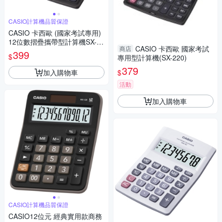
CASIO計算機品質保證
CASIO 卡西歐 (國家考試專用)
12位數摺疊攜帶型計算機SX-22
CASIO 卡西歐 國家考試
商店
0
399
$
專用型計算機(SX-220)
379
加入購物車
$
活動
加入購物車
CASIO計算機品質保證
CASIO12位元 經典實用款商務