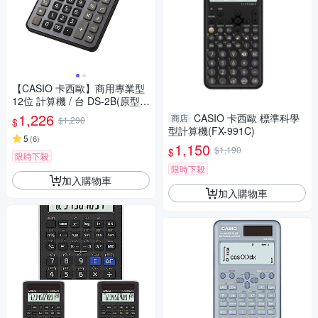
【CASIO 卡西歐】商用專業型
12位 計算機 / 台 DS-2B(原型號
DS-2TS)
1,226
CASIO 卡西歐 標準科學
商店
$1,290
$
型計算機(FX-991C)
5
(
6
)
1,150
$1,190
$
限時下殺
限時下殺
加入購物車
加入購物車