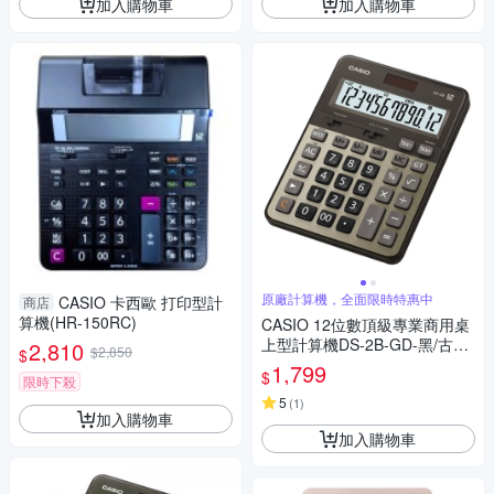
加入購物車
加入購物車
原廠計算機，全面限時特惠中
CASIO 卡西歐 打印型計
商店
算機(HR-150RC)
CASIO 12位數頂級專業商用桌
上型計算機DS-2B-GD-黑/古銅
2,810
$2,850
$
金色
1,799
$
限時下殺
5
(
1
)
加入購物車
加入購物車