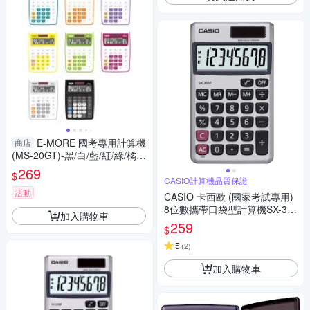
E-MORE 國考專用計算機
商店
(MS-20GT)-黑/白/藍/紅/綠/橘/
黃/紫
269
$
CASIO計算機品質保證
活動
CASIO 卡西歐 (國家考試專用)
8位數攜帶口袋型計算機SX-300
加入購物車
P
259
$
5
(
2
)
加入購物車