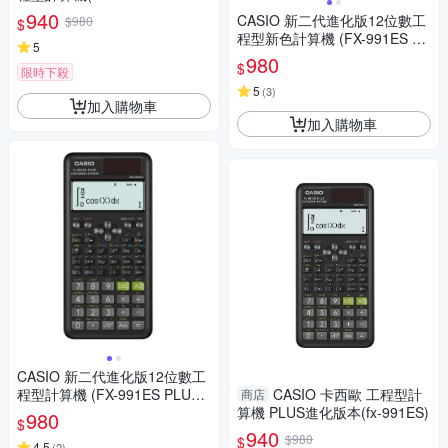
-藍/藕粉
940
CASIO 新二代進化版12位數工
$980
$
程型新色計算機 (FX-991ES PL
5
US-2-PK)莫蘭迪藕粉紅色
980
$
限時下殺
5
(
3
)
加入購物車
加入購物車
CASIO 新二代進化版12位數工
程型計算機 (FX-991ES PLUS-
CASIO 卡西歐 工程型計
商店
2)
算機 PLUS進化版本(fx-991ES)
980
$
940
$980
$
4.5
(
2
)