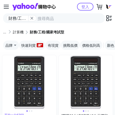
Yahoo購物中心
登入
財務/工程/
國家考試
型
計算機
財務/工程/國家考試型
品牌
快速到貨
有現貨
挑戰低價
價格低到高
顏色
平均一台$369