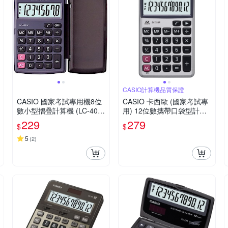
CASIO計算機品質保證
CASIO 國家考試專用機8位
CASIO 卡西歐 (國家考試專
數小型摺疊計算機 (LC-401L
用) 12位數攜帶口袋型計算
V-BK)
機SX-320P
229
279
$
$
5
(
2
)