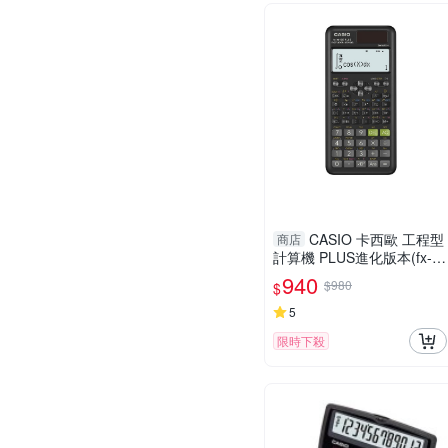
CASIO 卡西歐 工程型
商店
計算機 PLUS進化版本(fx-9
91ES)
940
$980
$
5
限時下殺