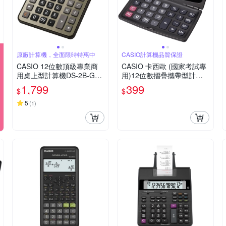
原廠計算機，全面限時特惠中
CASIO計算機品質保證
CASIO 12位數頂級專業商
CASIO 卡西歐 (國家考試專
用桌上型計算機DS-2B-GD-
用)12位數摺疊攜帶型計算
黑/古銅金色
機SX-220
1,799
399
$
$
5
(
1
)