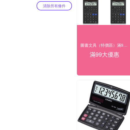
清除所有條件
圖書文具（特價區）滿99出貨
滿99大優惠