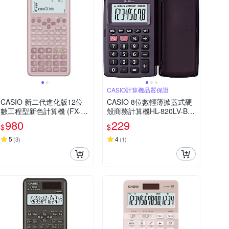
CASIO計算機品質保證
CASIO 新二代進化版12位
CASIO 8位數輕薄掀蓋式硬
數工程型新色計算機 (FX-99
殼商務計算機HL-820LV-BK
1ES PLUS-2-PK)莫蘭迪藕
(國家考試專用機種)
980
229
$
$
粉紅色
5
4
(
3
)
(
1
)