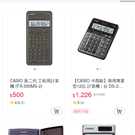
CASIO 新二代 工程用計算
【CASIO 卡西歐】商用專業
機 (FX-350MS-2)
型12位 計算機 / 台 DS-2B
(原型號 DS-2TS)
500
1,226
$1,290
$
$
4.5
5
(
2
)
(
6
)
限時下殺