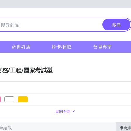
搜尋
必逛好店
刷卡/超取
會員專享
財務/工程/國家考試型
展開全部
 筆結果
推薦排