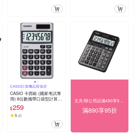
CASIO計算機品質保證
CASIO 卡西歐 (國家考試專
用) 8位數攜帶口袋型計算機
文具/辦公用品滿490享98折，滿890享95折
SX-300P
259
$
滿890享95折
5
(
2
)