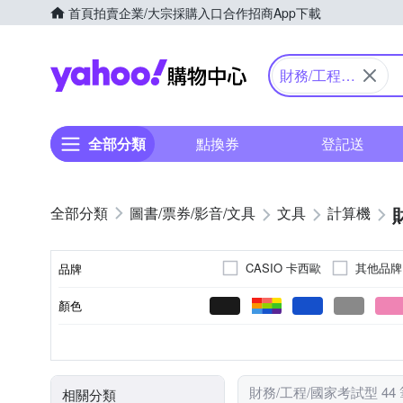
首頁
拍賣
企業/大宗採購入口
合作招商
App下載
Yahoo購物中心
財務/工程/
國家考試型
全部分類
點換券
登記送
圖書/票券/影音/文具
文具
計算機
CASIO 卡西歐
其他品牌
品牌
顏色
品牌名稱
計算機
筆
類別
財務/工程/國家考試型 44
相關分類