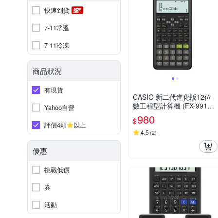
快速到貨
7-11常溫
7-11冷凍
商品狀況
有現貨
CASIO 新二代進化版12位
數工程型計算機 (FX-991ES
Yahoo自營
PLUS-2)
980
$
評價4顆
以上
4.5
(
2
)
優惠
挑戰低價
券
活動