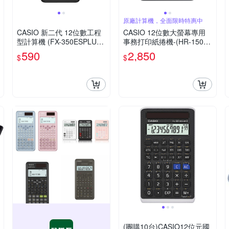
原廠計算機，全面限時特惠中
CASIO 新二代 12位數工程
CASIO 12位數大螢幕專用
型計算機 (FX-350ESPLUS-
事務打印紙捲機-(HR-150R
2)
C)
590
2,850
$
$
(團購10台)CASIO12位元國