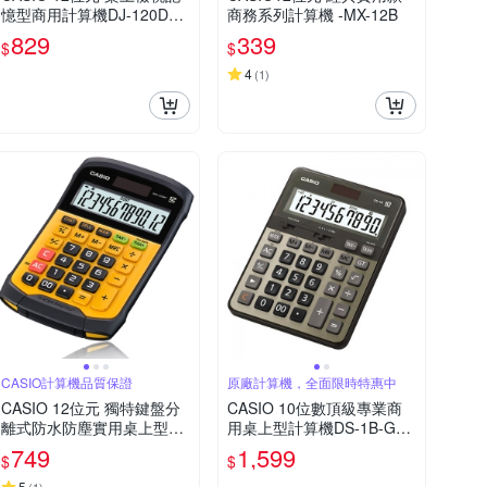
憶型商用計算機DJ-120DPL
商務系列計算機 -MX-12B
US-LB(藍色)
829
339
$
$
4
(
1
)
CASIO計算機品質保證
原廠計算機，全面限時特惠中
CASIO 12位元 獨特鍵盤分
CASIO 10位數頂級專業商
離式防水防塵實用桌上型計
用桌上型計算機DS-1B-GD-
算機WM-320MT-大黃蜂潮
黑/古銅金色
749
1,599
$
$
流配
5