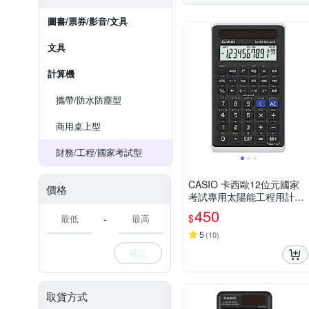
圖書/票券/影音/文具
文具
計算機
攜帶/防水防塵型
商用桌上型
財務/工程/國家考試型
CASIO 卡西歐12位元國家
價格
考試專用太陽能工程用計算
機(FX-82SOLARII)
450
$
-
5
(
10
)
確定
取貨方式