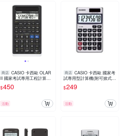
CASIO 卡西歐 OLAR
CASIO 卡西歐 國家考
商店
商店
II 國家考試專用工程計算機
試專用型計算機(附可掀式保
(FX-82S)
護殼)(SX-300P-N)
450
249
$
$
活動
活動