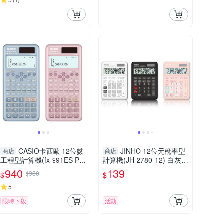
(
1
)
CASIO卡西歐 12位數
JINHO 12位元稅率型
商店
商店
工程型計算機(fx-991ES PL
計算機(JH-2780-12)-白灰/
US-2)-藍/藕粉
黑/粉
940
139
$980
$
$
5
限時下殺
活動