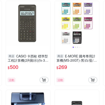
CASIO 卡西歐 標準型
E-MORE 國考專用計
商店
商店
工程計算機(2列顯示)(fx-35
算機(MS-20GT)-黑/白/藍/
0MS-2)(隨機附硬式外蓋)
紅/綠/橘/黃/紫
500
269
$
$
活動
活動