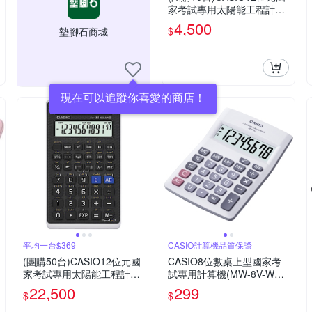
家考試專用太陽能工程計算
機-FX-82SOLARII
4,500
$
墊腳石商城
現在可以追蹤你喜愛的商店！
平均一台$369
CASIO計算機品質保證
(團購50台)CASIO12位元國
CASIO8位數桌上型國家考
家考試專用太陽能工程計算
試專用計算機(MW-8V-WE)
機-FX-82SOLARII
白
22,500
299
$
$