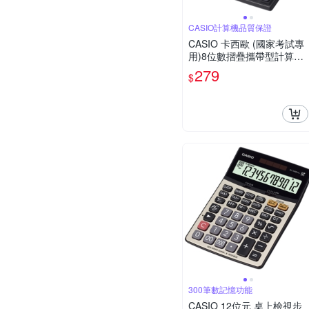
CASIO計算機品質保證
CASIO 卡西歐 (國家考試專
用)8位數摺疊攜帶型計算機
SX-100
279
$
300筆數記憶功能
CASIO 12位元 桌上檢視步