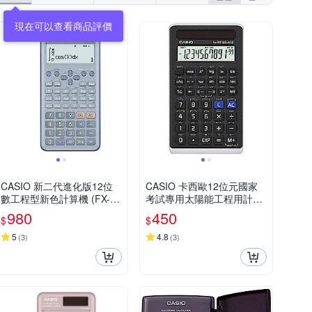
CASIO 新二代進化版12位
CASIO 卡西歐12位元國家
數工程型新色計算機 (FX-99
考試專用太陽能工程用計算
1ES PLUS-2-BU)藍色
機(FX-82SOLARII)
980
450
$
$
5
4.8
(
3
)
(
3
)