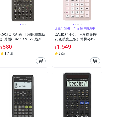
原廠計算機，全面限時特惠中
CASIO卡西歐 工程用標準型
CASIO 14位元浪漫粉嫩櫻
計算機(FX-991MS-2 最新第
花色系桌上型計算機-(JS-40
二代 保固24個月)
B-PK)
880
1,549
$
$
4.7
5
(
2
)
(
2
)