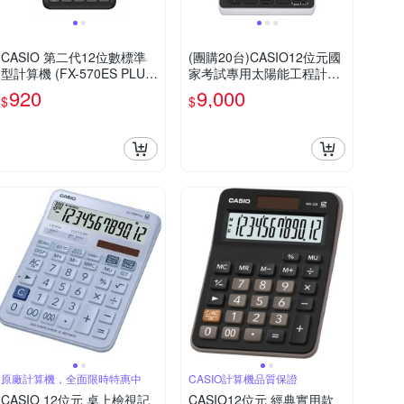
CASIO 第二代12位數標準
(團購20台)CASIO12位元國
型計算機 (FX-570ES PLUS-
家考試專用太陽能工程計算
2)
機-FX-82SOLARII
920
9,000
$
$
原廠計算機，全面限時特惠中
CASIO計算機品質保證
CASIO 12位元 桌上檢視記
CASIO12位元 經典實用款