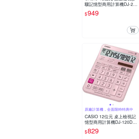
驟記憶型商用計算機DJ-220
DPLUS
949
$
原廠計算機，全面限時特惠中
CASIO 12位元 桌上檢視記
憶型商用計算機DJ-120DPL
US-PK(粉色)
829
$