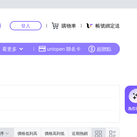
購物車
帳號綁定送
登入
看更多
uniopen 聯名卡
超贈點
序
價格低到高
價格高到低
近期熱銷