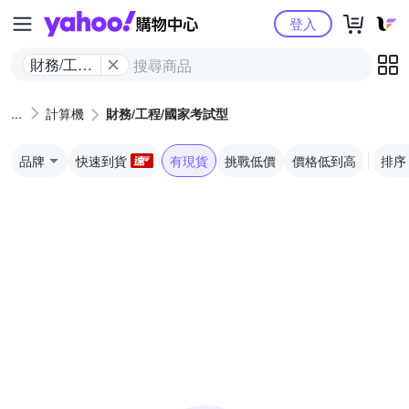
Yahoo購物中心
登入
財務/工程/
國家考試
型
計算機
財務/工程/國家考試型
品牌
快速到貨
有現貨
挑戰低價
價格低到高
排序