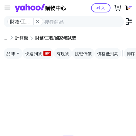
Yahoo購物中心
登入
財務/工程/
國家考試
型
計算機
財務/工程/國家考試型
品牌
快速到貨
有現貨
挑戰低價
價格低到高
排序