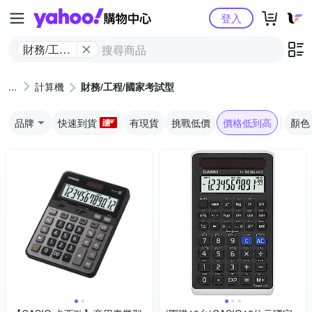
Yahoo購物中心
登入
財務/工程/
國家考試
型
計算機
財務/工程/國家考試型
品牌
快速到貨
有現貨
挑戰低價
價格低到高
顏色