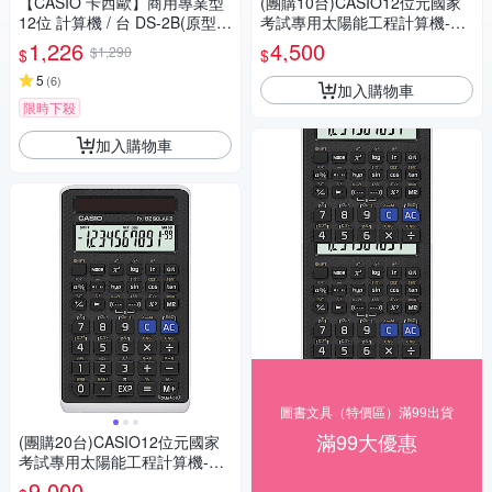
【CASIO 卡西歐】商用專業型
(團購10台)CASIO12位元國家
12位 計算機 / 台 DS-2B(原型號
考試專用太陽能工程計算機-FX
DS-2TS)
-82SOLARII
1,226
4,500
$1,290
$
$
5
(
6
)
加入購物車
限時下殺
加入購物車
圖書文具（特價區）滿99出貨
滿99大優惠
(團購20台)CASIO12位元國家
考試專用太陽能工程計算機-FX
-82SOLARII
9,000