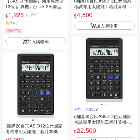
【CASIO 卡西歐】商用專業型
(團購10台)CASIO12位元國家
12位 計算機 / 台 DS-2B(原型號
考試專用太陽能工程計算機-FX
DS-2TS)
-82SOLARII
1,226
4,500
$1,290
$
$
5
(
6
)
加入購物車
限時下殺
加入購物車
平均一台$369
(團購50台)CASIO12位元國家
考試專用太陽能工程計算機-FX
(團購20台)CASIO12位元國家
-82SOLARII
22,500
$
考試專用太陽能工程計算機-FX
-82SOLARII
9,000