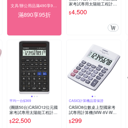
家考試專用太陽能工程計算
文具/辦公用品滿490享98折，滿890享95折
機-FX-82SOLARII
4,500
$
滿890享95折
平均一台$369
CASIO計算機品質保證
(團購50台)CASIO12位元國
CASIO8位數桌上型國家考
家考試專用太陽能工程計算
試專用計算機(MW-8V-WE)
機-FX-82SOLARII
白
22,500
299
$
$