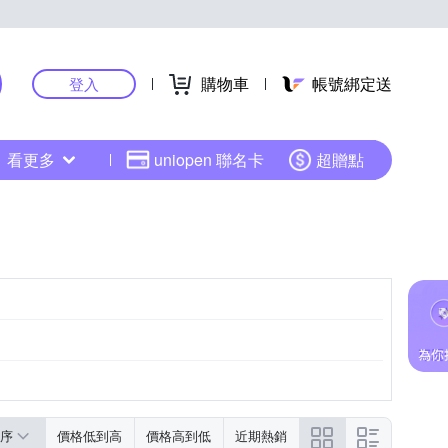
購物車
帳號綁定送
登入
看更多
uniopen 聯名卡
超贈點
序
價格低到高
價格高到低
近期熱銷