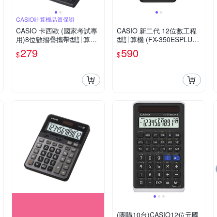
CASIO計算機品質保證
CASIO 卡西歐 (國家考試專
CASIO 新二代 12位數工程
用)8位數摺疊攜帶型計算機
型計算機 (FX-350ESPLUS-
SX-100
2)
279
590
$
$
(團購10台)CASIO12位元國