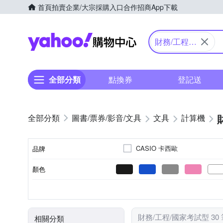
首頁
拍賣
企業/大宗採購入口
合作招商
App下載
Yahoo購物中心
財務/工程/
國家考試型
全部分類
點換券
登記送
圖書/票券/影音/文具
文具
計算機
CASIO 卡西歐
品牌
顏色
品牌名稱
計算機
筆
類別
財務/工程/國家考試型 30
相關分類