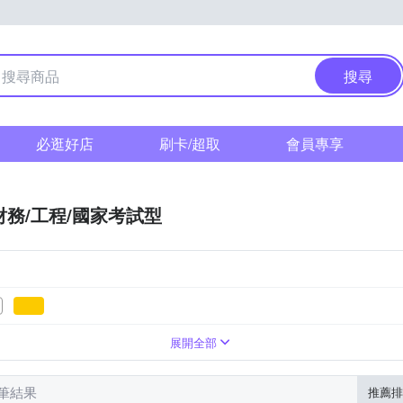
搜尋
必逛好店
刷卡/超取
會員專享
財務/工程/國家考試型
展開全部
 筆結果
推薦排