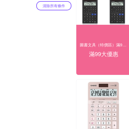
清除所有條件
圖書文具（特價區）滿99出貨
滿99大優惠