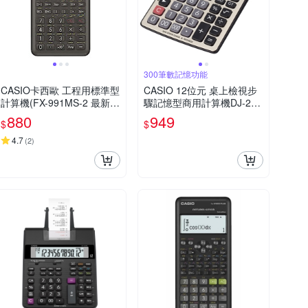
300筆數記憶功能
CASIO卡西歐 工程用標準型
CASIO 12位元 桌上檢視步
計算機(FX-991MS-2 最新第
驟記憶型商用計算機DJ-220
二代 保固24個月)
DPLUS
880
949
$
$
4.7
(
2
)