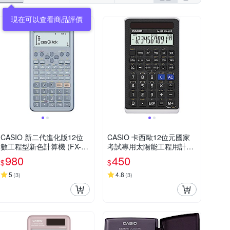
CASIO 新二代進化版12位
CASIO 卡西歐12位元國家
數工程型新色計算機 (FX-99
考試專用太陽能工程用計算
1ES PLUS-2-BU)藍色
機(FX-82SOLARII)
980
450
$
$
5
4.8
(
3
)
(
3
)