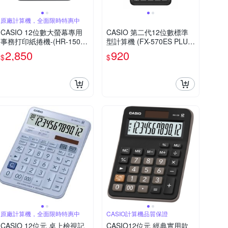
原廠計算機，全面限時特惠中
CASIO 12位數大螢幕專用
CASIO 第二代12位數標準
事務打印紙捲機-(HR-150R
型計算機 (FX-570ES PLUS-
C)
2)
2,850
920
$
$
原廠計算機，全面限時特惠中
CASIO計算機品質保證
CASIO 12位元 桌上檢視記
CASIO12位元 經典實用款