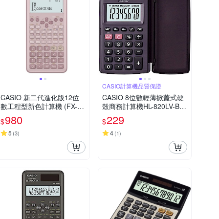
CASIO計算機品質保證
CASIO 新二代進化版12位
CASIO 8位數輕薄掀蓋式硬
數工程型新色計算機 (FX-99
殼商務計算機HL-820LV-BK
1ES PLUS-2-PK)莫蘭迪藕
(國家考試專用機種)
980
229
$
$
粉紅色
5
4
(
3
)
(
1
)