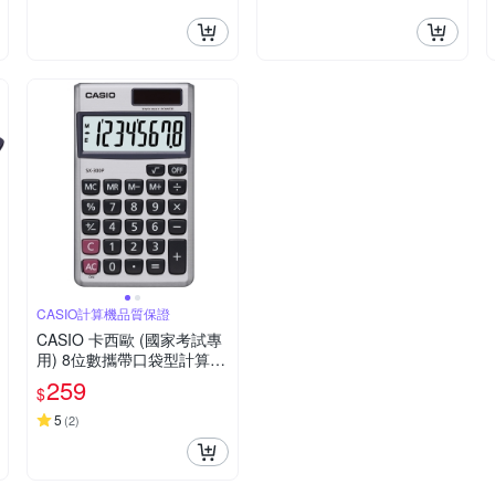
CASIO計算機品質保證
CASIO 卡西歐 (國家考試專
用) 8位數攜帶口袋型計算機
SX-300P
259
$
5
(
2
)