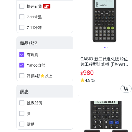
快速到貨
7-11常溫
7-11冷凍
商品狀況
有現貨
CASIO 新二代進化版12位
數工程型計算機 (FX-991ES
Yahoo自營
PLUS-2)
980
$
評價4顆
以上
4.5
(
2
)
優惠
挑戰低價
券
活動