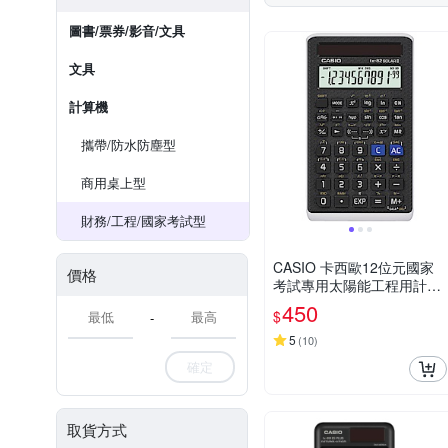
圖書/票券/影音/文具
文具
計算機
攜帶/防水防塵型
商用桌上型
財務/工程/國家考試型
CASIO 卡西歐12位元國家
價格
考試專用太陽能工程用計算
機(FX-82SOLARII)
450
$
-
5
(
10
)
確定
取貨方式