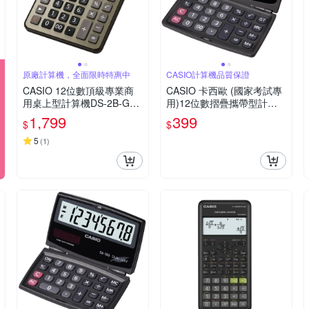
原廠計算機，全面限時特惠中
CASIO計算機品質保證
CASIO 12位數頂級專業商
CASIO 卡西歐 (國家考試專
用桌上型計算機DS-2B-GD-
用)12位數摺疊攜帶型計算
黑/古銅金色
機SX-220
1,799
399
$
$
5
(
1
)