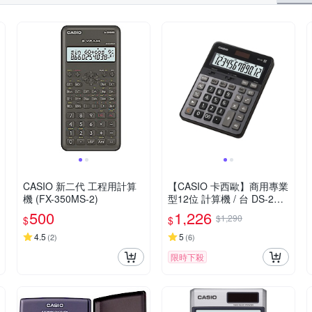
CASIO 新二代 工程用計算
【CASIO 卡西歐】商用專業
機 (FX-350MS-2)
型12位 計算機 / 台 DS-2B
(原型號 DS-2TS)
500
1,226
$1,290
$
$
4.5
5
(
2
)
(
6
)
限時下殺