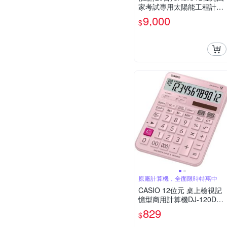
家考試專用太陽能工程計算
機-FX-82SOLARII
9,000
$
原廠計算機，全面限時特惠中
CASIO 12位元 桌上檢視記
憶型商用計算機DJ-120DPL
US-PK(粉色)
829
$