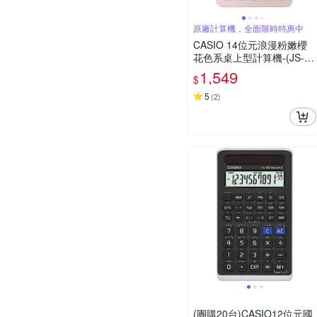
原廠計算機，全面限時特惠中
CASIO 14位元浪漫粉嫩櫻
花色系桌上型計算機-(JS-40
B-PK)
1,549
$
5
(
2
)
(團購20台)CASIO12位元國