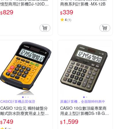
憶型商用計算機DJ-120DPL
商務系列計算機 -MX-12B
US-LB(藍色)
829
339
$
$
4
(
1
)
CASIO計算機品質保證
原廠計算機，全面限時特惠中
CASIO 12位元 獨特鍵盤分
CASIO 10位數頂級專業商
離式防水防塵實用桌上型計
用桌上型計算機DS-1B-GD-
算機WM-320MT-大黃蜂潮
黑/古銅金色
749
1,599
$
$
流配
5