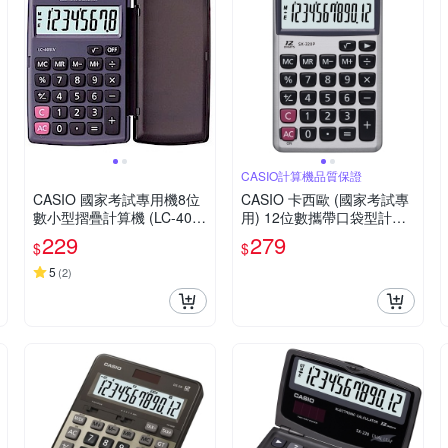
CASIO計算機品質保證
CASIO 國家考試專用機8位
CASIO 卡西歐 (國家考試專
數小型摺疊計算機 (LC-401L
用) 12位數攜帶口袋型計算
V-BK)
機SX-320P
229
279
$
$
5
(
2
)