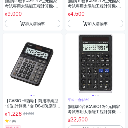
(團購20台)CASIO12位元國家
(團購10台)CASIO12位元國家
考試專用太陽能工程計算機-FX
考試專用太陽能工程計算機-FX
-82SOLARII
-82SOLARII
9,000
4,500
$
$
加入購物車
加入購物車
平均一台$369
【CASIO 卡西歐】商用專業型
12位 計算機 / 台 DS-2B(原型號
(團購50台)CASIO12位元國家
DS-2TS)
考試專用太陽能工程計算機-FX
1,226
$1,290
$
-82SOLARII
22,500
$
5
(
6
)
限時下殺