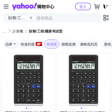
Yahoo購物中心
登入
財務/工程/
國家考試
型
計算機
財務/工程/國家考試型
品牌
快速到貨
有現貨
挑戰低價
價格低到高
顏色