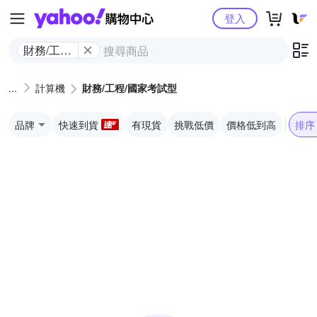
Yahoo購物中心
登入
財務/工程/
國家考試
型
計算機
財務/工程/國家考試型
品牌
快速到貨
有現貨
挑戰低價
價格低到高
排序