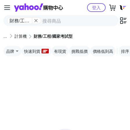
Yahoo購物中心
登入
財務/工程/
國家考試
型
計算機
財務/工程/國家考試型
品牌
快速到貨
有現貨
挑戰低價
價格低到高
排序