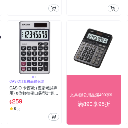
CASIO計算機品質保證
CASIO 卡西歐 (國家考試專
用) 8位數攜帶口袋型計算機
文具/辦公用品滿490享98折，滿890享95折
SX-300P
259
$
滿890享95折
5
(
2
)