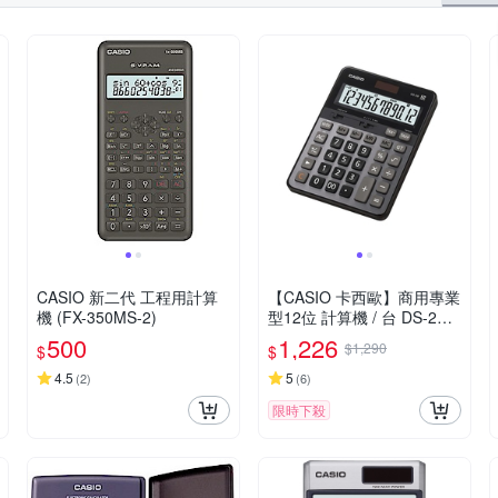
CASIO 新二代 工程用計算
【CASIO 卡西歐】商用專業
機 (FX-350MS-2)
型12位 計算機 / 台 DS-2B
(原型號 DS-2TS)
500
1,226
$1,290
$
$
4.5
5
(
2
)
(
6
)
限時下殺