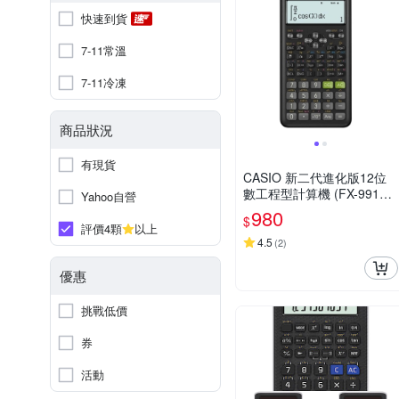
快速到貨
7-11常溫
7-11冷凍
商品狀況
有現貨
CASIO 新二代進化版12位
數工程型計算機 (FX-991ES
Yahoo自營
PLUS-2)
980
$
評價4顆
以上
4.5
(
2
)
優惠
挑戰低價
券
活動