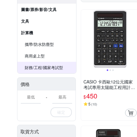
圖書/票券/影音/文具
文具
計算機
攜帶/防水防塵型
商用桌上型
財務/工程/國家考試型
CASIO 卡西歐12位元國家
價格
考試專用太陽能工程用計算
機(FX-82SOLARII)
450
$
-
5
(
10
)
確定
取貨方式