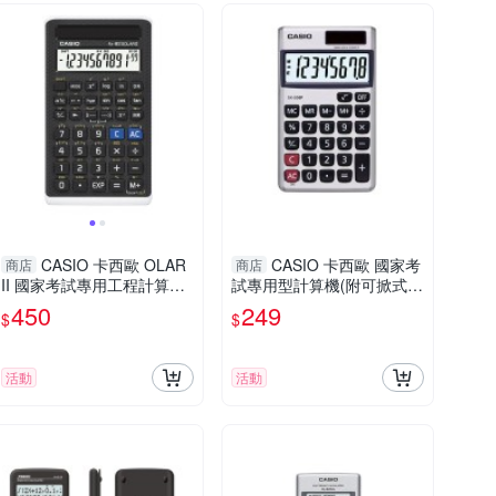
CASIO 卡西歐 OLAR
CASIO 卡西歐 國家考
商店
商店
II 國家考試專用工程計算機
試專用型計算機(附可掀式保
(FX-82S)
護殼)(SX-300P-N)
450
249
$
$
活動
活動