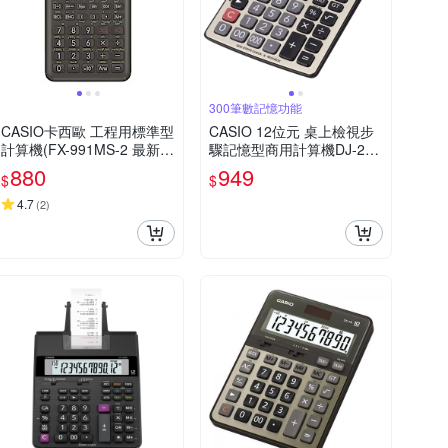
300筆數記憶功能
CASIO卡西歐 工程用標準型
CASIO 12位元 桌上檢視步
計算機(FX-991MS-2 最新第
驟記憶型商用計算機DJ-220
二代 保固24個月)
DPLUS
880
949
$
$
4.7
(
2
)