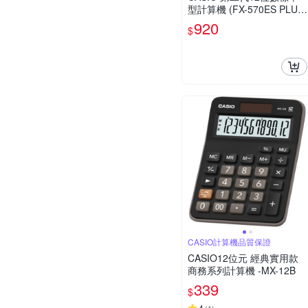
型計算機 (FX-570ES PLUS-
2)
920
$
CASIO計算機品質保證
CASIO12位元 經典實用款
商務系列計算機 -MX-12B
339
$
4