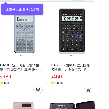
CASIO 新二代進化版12位
CASIO 卡西歐12位元國家
數工程型新色計算機 (FX-99
考試專用太陽能工程用計算
1ES PLUS-2-BU)藍色
機(FX-82SOLARII)
980
450
$
$
5
4.8
(
3
)
(
3
)