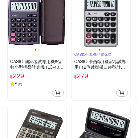
CASIO計算機品質保證
CASIO 國家考試專用機8位
CASIO 卡西歐 (國家考試專
數小型摺疊計算機 (LC-401L
用) 12位數攜帶口袋型計算
V-BK)
機SX-320P
229
279
$
$
5
(
2
)