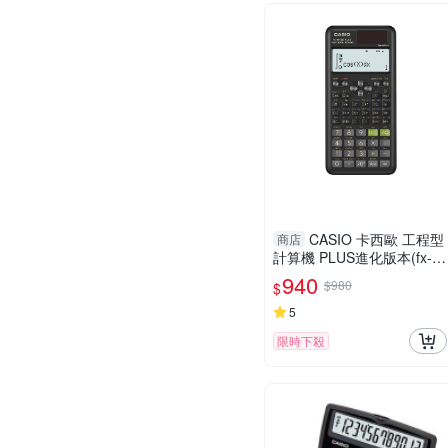
CASIO 卡西歐 工程型
商店
計算機 PLUS進化版本(fx-9
91ES)
940
$980
$
5
限時下殺