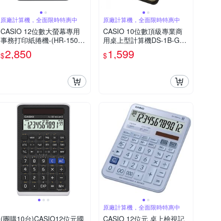
原廠計算機，全面限時特惠中
原廠計算機，全面限時特惠中
CASIO 12位數大螢幕專用
CASIO 10位數頂級專業商
事務打印紙捲機-(HR-150R
用桌上型計算機DS-1B-GD-
C)
黑/古銅金色
2,850
1,599
$
$
原廠計算機，全面限時特惠中
(團購10台)CASIO12位元國
CASIO 12位元 桌上檢視記