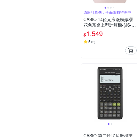
原廠計算機，全面限時特惠中
CASIO 14位元浪漫粉嫩櫻
花色系桌上型計算機-(JS-40
B-PK)
1,549
$
5
(
2
)
CASIO 第二代12位數標準