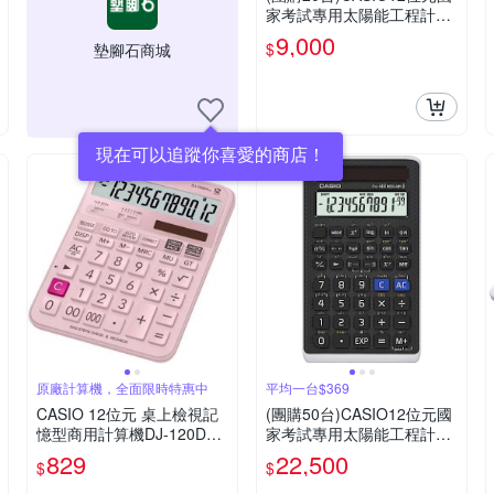
家考試專用太陽能工程計算
機-FX-82SOLARII
9,000
$
墊腳石商城
現在可以追蹤你喜愛的商店！
原廠計算機，全面限時特惠中
平均一台$369
CASIO 12位元 桌上檢視記
(團購50台)CASIO12位元國
憶型商用計算機DJ-120DPL
家考試專用太陽能工程計算
US-PK(粉色)
機-FX-82SOLARII
829
22,500
$
$