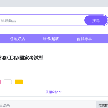
搜尋
必逛好店
刷卡/超取
會員專享
財務/工程/國家考試型
展開全部
 筆結果
推薦排