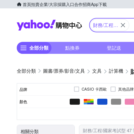
首頁
拍賣
企業/大宗採購入口
合作招商
App下載
Yahoo購物中心
財務/工程/
國家考試型
全部分類
點換券
登記送
圖書/票券/影音/文具
文具
計算機
CASIO 卡西歐
其他品牌
品牌
顏色
品牌名稱
計算機
筆
類別
財務/工程/國家考試型 47
相關分類