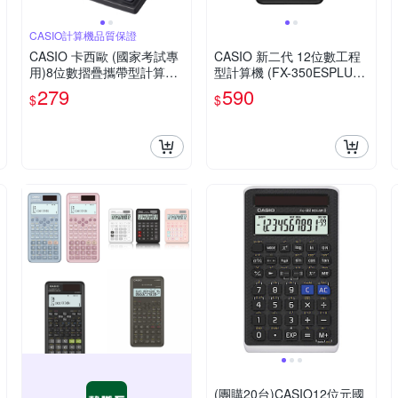
CASIO計算機品質保證
CASIO 卡西歐 (國家考試專
CASIO 新二代 12位數工程
用)8位數摺疊攜帶型計算機
型計算機 (FX-350ESPLUS-
SX-100
2)
279
590
$
$
(團購20台)CASIO12位元國