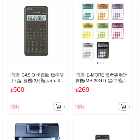
CASIO 卡西歐 標準型
E-MORE 國考專用計
商店
商店
工程計算機(2列顯示)(fx-35
算機(MS-20GT)-黑/白/藍/
0MS-2)(隨機附硬式外蓋)
紅/綠/橘/黃/紫
500
269
$
$
活動
活動