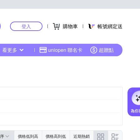
購物車
帳號綁定送
登入
看更多
uniopen 聯名卡
超贈點
序
價格低到高
價格高到低
近期熱銷