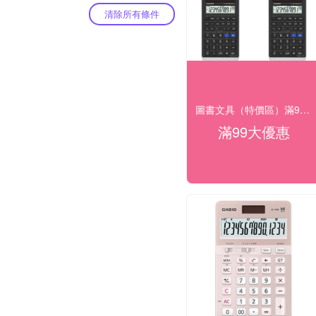
清除所有條件
圖書文具（特價區）滿99出貨
滿99大優惠