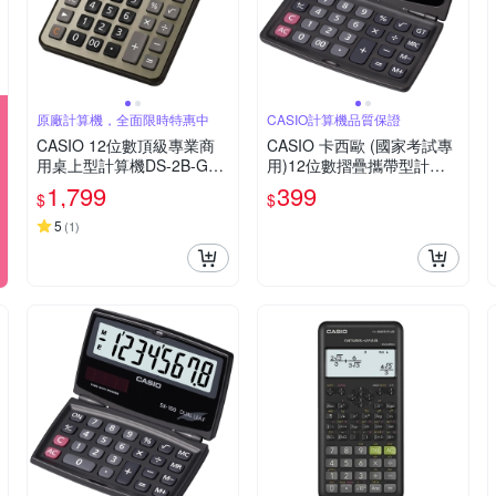
原廠計算機，全面限時特惠中
CASIO計算機品質保證
CASIO 12位數頂級專業商
CASIO 卡西歐 (國家考試專
用桌上型計算機DS-2B-GD-
用)12位數摺疊攜帶型計算
黑/古銅金色
機SX-220
1,799
399
$
$
5
(
1
)