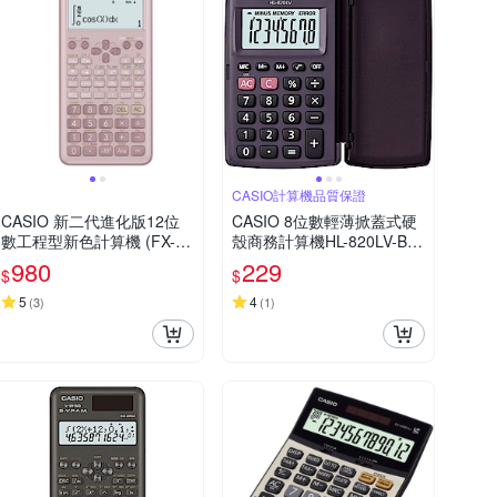
CASIO計算機品質保證
CASIO 新二代進化版12位
CASIO 8位數輕薄掀蓋式硬
數工程型新色計算機 (FX-99
殼商務計算機HL-820LV-BK
1ES PLUS-2-PK)莫蘭迪藕
(國家考試專用機種)
980
229
$
$
粉紅色
5
4
(
3
)
(
1
)