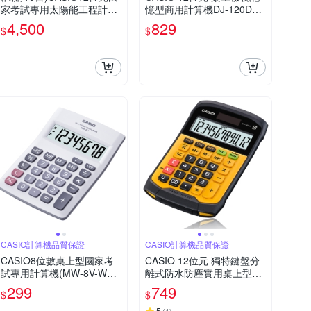
家考試專用太陽能工程計算
憶型商用計算機DJ-120DPL
機-FX-82SOLARII
US-LB(藍色)
4,500
829
$
$
CASIO計算機品質保證
CASIO計算機品質保證
CASIO8位數桌上型國家考
CASIO 12位元 獨特鍵盤分
試專用計算機(MW-8V-WE)
離式防水防塵實用桌上型計
白
算機WM-320MT-大黃蜂潮
299
749
$
$
流配
5