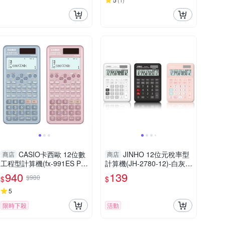
(
1
)
CASIO卡西歐 12位數
JINHO 12位元稅率型
商店
商店
工程型計算機(fx-991ES PL
計算機(JH-2780-12)-白灰/
US-2)-藍/藕粉
黑/粉
940
139
$980
$
$
5
限時下殺
活動