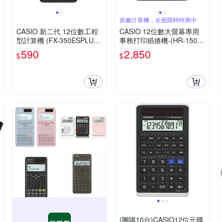
原廠計算機，全面限時特惠中
CASIO 新二代 12位數工程
CASIO 12位數大螢幕專用
型計算機 (FX-350ESPLUS-
事務打印紙捲機-(HR-150R
2)
C)
590
2,850
$
$
(團購10台)CASIO12位元國