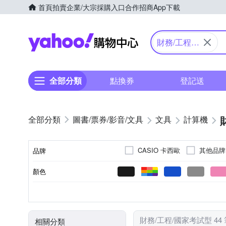
首頁
拍賣
企業/大宗採購入口
合作招商
App下載
Yahoo購物中心
財務/工程/
國家考試型
全部分類
點換券
登記送
圖書/票券/影音/文具
文具
計算機
CASIO 卡西歐
其他品牌
品牌
顏色
品牌名稱
計算機
筆
類別
財務/工程/國家考試型 44
相關分類