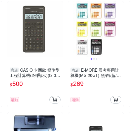
CASIO 卡西歐 標準型
E-MORE 國考專用計
商店
商店
工程計算機(2列顯示)(fx-35
算機(MS-20GT)-黑/白/藍/
0MS-2)(隨機附硬式外蓋)
紅/綠/橘/黃/紫
500
269
$
$
活動
活動