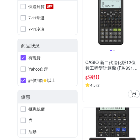
快速到貨
7-11常溫
7-11冷凍
商品狀況
有現貨
CASIO 新二代進化版12位
數工程型計算機 (FX-991ES
Yahoo自營
PLUS-2)
980
$
評價4顆
以上
4.5
(
2
)
優惠
挑戰低價
券
活動