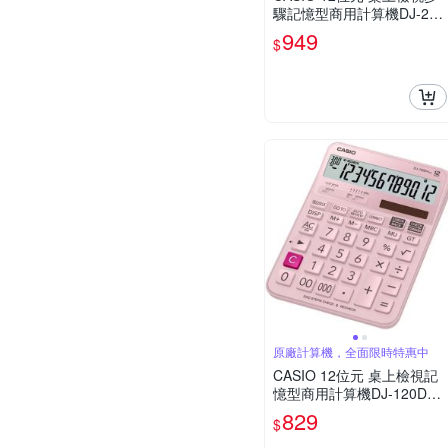
驟記憶型商用計算機DJ-220
DPLUS
949
$
原廠計算機，全面限時特惠中
CASIO 12位元 桌上檢視記
憶型商用計算機DJ-120DPL
US-PK(粉色)
829
$