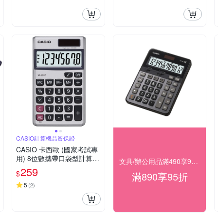
CASIO計算機品質保證
CASIO 卡西歐 (國家考試專
用) 8位數攜帶口袋型計算機
文具/辦公用品滿490享98折，滿890享95折
SX-300P
259
$
滿890享95折
5
(
2
)