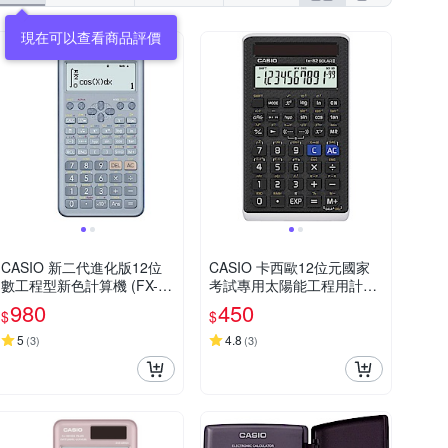
CASIO 新二代進化版12位
CASIO 卡西歐12位元國家
數工程型新色計算機 (FX-99
考試專用太陽能工程用計算
1ES PLUS-2-BU)藍色
機(FX-82SOLARII)
980
450
$
$
5
4.8
(
3
)
(
3
)