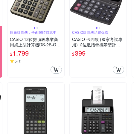
原廠計算機，全面限時特惠中
CASIO計算機品質保證
CASIO 12位數頂級專業商
CASIO 卡西歐 (國家考試專
用桌上型計算機DS-2B-GD-
用)12位數摺疊攜帶型計算
黑/古銅金色
機SX-220
1,799
399
$
$
5
(
1
)