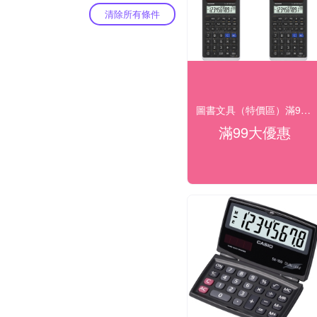
清除所有條件
圖書文具（特價區）滿99出貨
滿99大優惠