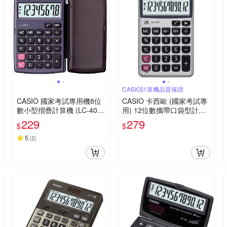
CASIO計算機品質保證
CASIO 國家考試專用機8位
CASIO 卡西歐 (國家考試專
數小型摺疊計算機 (LC-401L
用) 12位數攜帶口袋型計算
V-BK)
機SX-320P
229
279
$
$
5
(
2
)