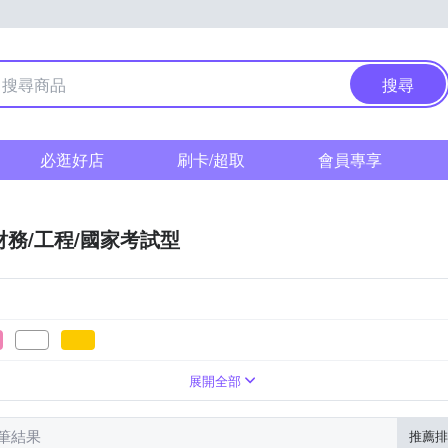
搜尋
必逛好店
刷卡/超取
會員專享
財務/工程/國家考試型
展開全部
 筆結果
推薦排