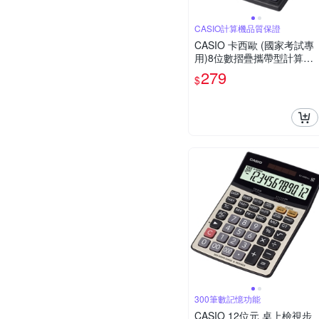
CASIO計算機品質保證
CASIO 卡西歐 (國家考試專
用)8位數摺疊攜帶型計算機
SX-100
279
$
300筆數記憶功能
CASIO 12位元 桌上檢視步