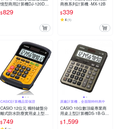
憶型商用計算機DJ-120DPL
商務系列計算機 -MX-12B
US-LB(藍色)
829
339
$
$
4
(
1
)
CASIO計算機品質保證
原廠計算機，全面限時特惠中
CASIO 12位元 獨特鍵盤分
CASIO 10位數頂級專業商
離式防水防塵實用桌上型計
用桌上型計算機DS-1B-GD-
算機WM-320MT-大黃蜂潮
黑/古銅金色
749
1,599
$
$
流配
5