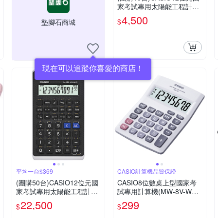
家考試專用太陽能工程計算
機-FX-82SOLARII
4,500
$
墊腳石商城
現在可以追蹤你喜愛的商店！
平均一台$369
CASIO計算機品質保證
(團購50台)CASIO12位元國
CASIO8位數桌上型國家考
家考試專用太陽能工程計算
試專用計算機(MW-8V-WE)
機-FX-82SOLARII
白
22,500
299
$
$