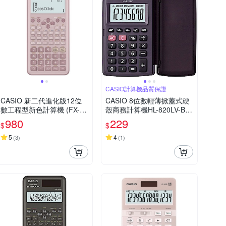
CASIO計算機品質保證
CASIO 新二代進化版12位
CASIO 8位數輕薄掀蓋式硬
數工程型新色計算機 (FX-99
殼商務計算機HL-820LV-BK
1ES PLUS-2-PK)莫蘭迪藕
(國家考試專用機種)
980
229
$
$
粉紅色
5
4
(
3
)
(
1
)