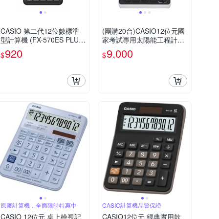
CASIO 第二代12位數標準
(團購20台)CASIO12位元國
型計算機 (FX-570ES PLUS-
家考試專用太陽能工程計算
2)
機-FX-82SOLARII
920
9,000
$
$
原廠計算機，全面限時特惠中
CASIO計算機品質保證
CASIO 12位元 桌上檢視記
CASIO12位元 經典實用款