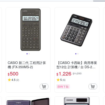
CASIO 新二代 工程用計算
【CASIO 卡西歐】商用專業
機 (FX-350MS-2)
型12位 計算機 / 台 DS-2B
(原型號 DS-2TS)
500
1,226
$1,290
$
$
4.5
5
(
2
)
(
6
)
限時下殺