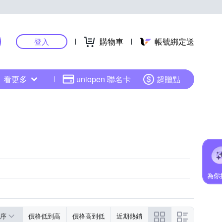
購物車
帳號綁定送
登入
看更多
uniopen 聯名卡
超贈點
序
價格低到高
價格高到低
近期熱銷