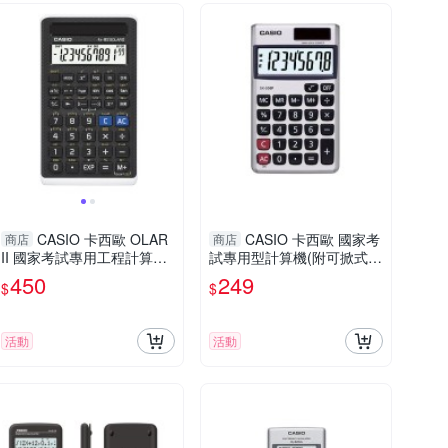
CASIO 卡西歐 OLAR
CASIO 卡西歐 國家考
商店
商店
II 國家考試專用工程計算機
試專用型計算機(附可掀式保
(FX-82S)
護殼)(SX-300P-N)
450
249
$
$
活動
活動