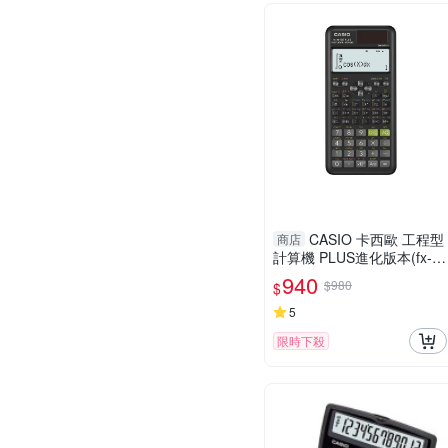
CASIO 卡西歐 工程型
商店
計算機 PLUS進化版本(fx-9
91ES)
940
$980
$
5
限時下殺