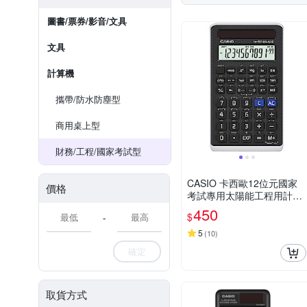
圖書/票券/影音/文具
文具
計算機
攜帶/防水防塵型
商用桌上型
財務/工程/國家考試型
CASIO 卡西歐12位元國家
價格
考試專用太陽能工程用計算
機(FX-82SOLARII)
450
$
-
5
(
10
)
確定
取貨方式