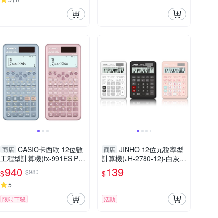
(
1
)
CASIO卡西歐 12位數
JINHO 12位元稅率型
商店
商店
工程型計算機(fx-991ES PL
計算機(JH-2780-12)-白灰/
US-2)-藍/藕粉
黑/粉
940
139
$980
$
$
5
限時下殺
活動