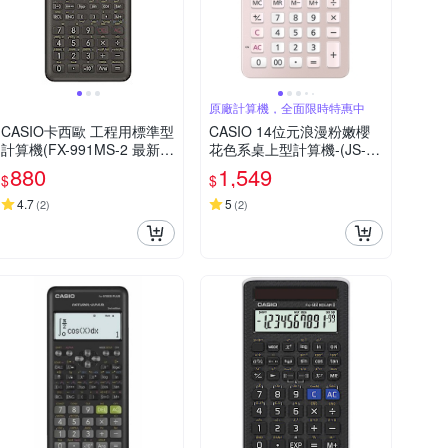
原廠計算機，全面限時特惠中
CASIO卡西歐 工程用標準型
CASIO 14位元浪漫粉嫩櫻
計算機(FX-991MS-2 最新第
花色系桌上型計算機-(JS-40
二代 保固24個月)
B-PK)
880
1,549
$
$
4.7
5
(
2
)
(
2
)