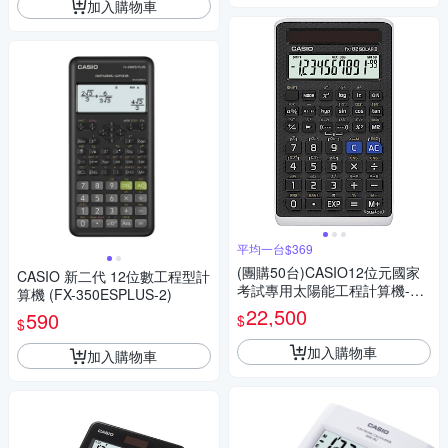
加入購物車
平均一台$369
(團購50台)CASIO12位元國家
CASIO 新二代 12位數工程型計
考試專用太陽能工程計算機-FX
算機 (FX-350ESPLUS-2)
-82SOLARII
22,500
590
$
$
加入購物車
加入購物車