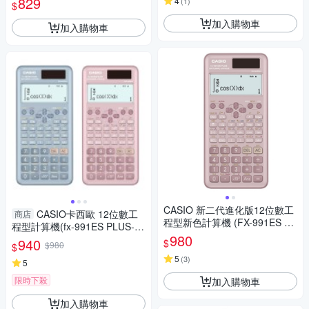
829
4
(
1
)
$
加入購物車
加入購物車
CASIO 新二代進化版12位數工
CASIO卡西歐 12位數工
商店
程型新色計算機 (FX-991ES PL
程型計算機(fx-991ES PLUS-2)
US-2-PK)莫蘭迪藕粉紅色
980
-藍/藕粉
940
$
$980
$
5
(
3
)
5
限時下殺
加入購物車
加入購物車