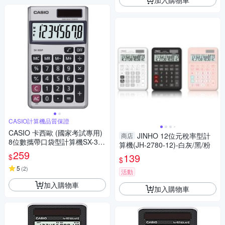
CASIO計算機品質保證
CASIO 卡西歐 (國家考試專用)
JINHO 12位元稅率型計
商店
8位數攜帶口袋型計算機SX-300
算機(JH-2780-12)-白灰/黑/粉
P
259
139
$
$
5
(
2
)
活動
加入購物車
加入購物車