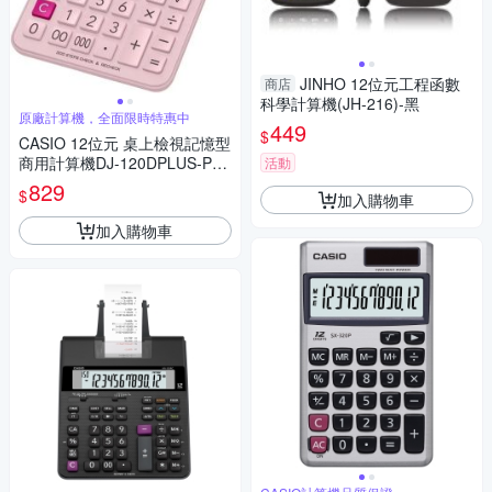
JINHO 12位元工程函數
商店
科學計算機(JH-216)-黑
原廠計算機，全面限時特惠中
449
$
CASIO 12位元 桌上檢視記憶型
商用計算機DJ-120DPLUS-PK
活動
(粉色)
829
$
加入購物車
加入購物車