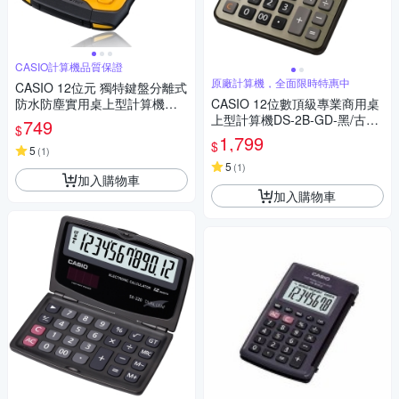
CASIO計算機品質保證
原廠計算機，全面限時特惠中
CASIO 12位元 獨特鍵盤分離式
防水防塵實用桌上型計算機WM
CASIO 12位數頂級專業商用桌
-320MT-大黃蜂潮流配
上型計算機DS-2B-GD-黑/古銅
749
$
金色
1,799
$
5
(
1
)
5
(
1
)
加入購物車
加入購物車