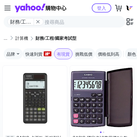
Yahoo購物中心
登入
財務/工程/
國家考試
型
計算機
財務/工程/國家考試型
品牌
快速到貨
有現貨
挑戰低價
價格低到高
顏色