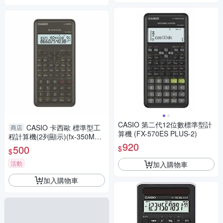
CASIO 第二代12位數標準型計
CASIO 卡西歐 標準型工
商店
算機 (FX-570ES PLUS-2)
程計算機(2列顯示)(fx-350MS-
920
2)(隨機附硬式外蓋)
500
$
$
活動
加入購物車
加入購物車