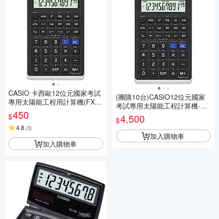
CASIO 卡西歐12位元國家考試
(團購10台)CASIO12位元國家
專用太陽能工程用計算機(FX-8
考試專用太陽能工程計算機-FX
2SOLARII)
450
-82SOLARII
$
4,500
$
4.8
(
3
)
加入購物車
加入購物車