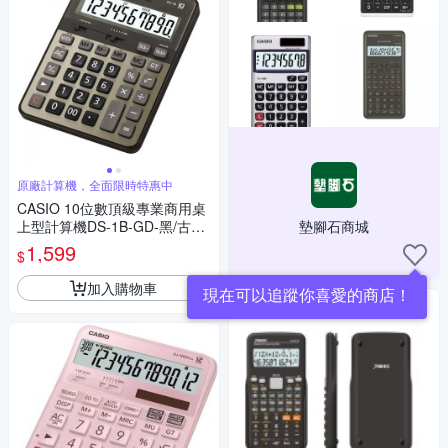
原廠計算機，全面限時特惠中
CASIO 10位數頂級專業商用桌
上型計算機DS-1B-GD-黑/古銅
墊腳石商城
金色
1,599
$
加入購物車
現在可以追蹤你喜愛的商店！