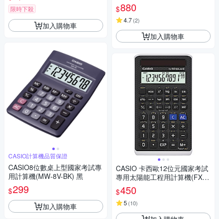
保固24個月)
880
$
限時下殺
4.7
(
2
)
加入購物車
加入購物車
CASIO計算機品質保證
CASIO8位數桌上型國家考試專
CASIO 卡西歐12位元國家考試
用計算機(MW-8V-BK) 黑
專用太陽能工程用計算機(FX-8
2SOLARII)
299
450
$
$
5
(
10
)
加入購物車
加入購物車