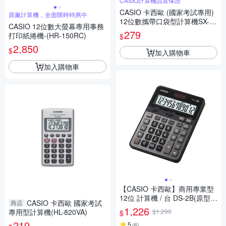
CASIO計算機品質保證
CASIO 卡西歐 (國家考試專用)
原廠計算機，全面限時特惠中
12位數攜帶口袋型計算機SX-32
CASIO 12位數大螢幕專用事務
0P
279
打印紙捲機-(HR-150RC)
$
2,850
$
加入購物車
加入購物車
【CASIO 卡西歐】商用專業型
12位 計算機 / 台 DS-2B(原型號
CASIO 卡西歐 國家考試
商店
DS-2TS)
1,226
專用型計算機(HL-820VA)
$1,290
$
219
5
(
6
)