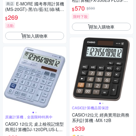
程計算機(FX-350ES PLUS-W-
E-MORE 國考專用計算機
商店
DTW)
570
$590
$
(MS-20GT)-黑/白/藍/紅/綠/橘/
黃/紫
269
限時下殺
$
活動
加入購物車
加入購物車
CASIO計算機品質保證
CASIO12位元 經典實用款商務
原廠計算機，全面限時特惠中
系列計算機 -MX-12B
CASIO 12位元 桌上檢視記憶型
339
$
商用計算機DJ-120DPLUS-LB
(藍色)