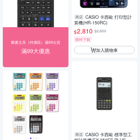
CASIO 卡西歐 打印型計
商店
算機(HR-150RC)
2,810
$2,850
$
限時下殺
圖書文具（特價區）滿99出貨
滿99大優惠
加入購物車
CASIO 卡西歐 標準型工
商店