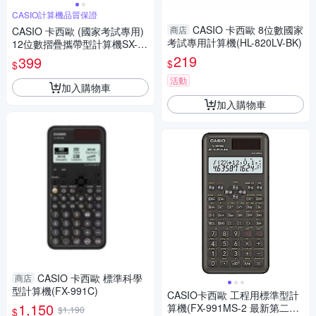
CASIO計算機品質保證
CASIO 卡西歐 8位數國家
商店
CASIO 卡西歐 (國家考試專用)
考試專用計算機(HL-820LV-BK)
12位數摺疊攜帶型計算機SX-22
0
219
399
$
$
活動
加入購物車
加入購物車
CASIO 卡西歐 標準科學
商店
型計算機(FX-991C)
CASIO卡西歐 工程用標準型計
1,150
算機(FX-991MS-2 最新第二代
$1,190
$