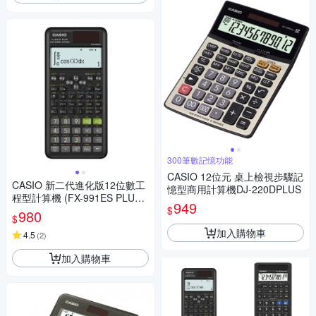
300筆數記憶功能
CASIO 12位元 桌上檢視步驟記
CASIO 新二代進化版12位數工
憶型商用計算機DJ-220DPLUS
程型計算機 (FX-991ES PLUS-
949
$
2)
980
$
加入購物車
4.5
(
2
)
加入購物車