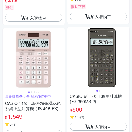
$
限時下殺
活動
加入購物車
加入購物車
CASIO 新二代 工程用計算機
原廠計算機，全面限時特惠中
(FX-350MS-2)
CASIO 14位元浪漫粉嫩櫻花色
500
系桌上型計算機-(JS-40B-PK)
$
1,549
$
4.5
(
2
)
5
(
2
)
加入購物車