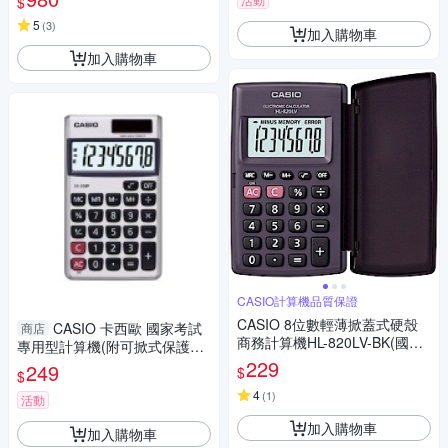
$
5
(
3
)
加入購物車
加入購物車
CASIO計算機品質保證
CASIO 8位數輕薄掀蓋式硬殼
CASIO 卡西歐 國家考試
商店
商務計算機HL-820LV-BK(國家
專用型計算機(附可掀式保護殼)
考試專用機種)
(SX-300P-N)
229
249
$
$
4
(
1
)
活動
加入購物車
加入購物車