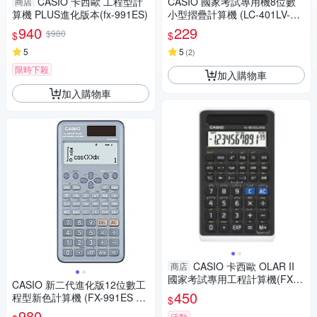
CASIO 卡西歐 工程型計
CASIO 國家考試專用機8位數
商店
算機 PLUS進化版本(fx-991ES)
小型摺疊計算機 (LC-401LV-B
K)
940
229
$980
$
$
5
5
(
2
)
限時下殺
加入購物車
加入購物車
CASIO 卡西歐 OLAR II
商店
國家考試專用工程計算機(FX-8
CASIO 新二代進化版12位數工
2S)
450
程型新色計算機 (FX-991ES PL
$
US-2-BU)藍色
980
活動