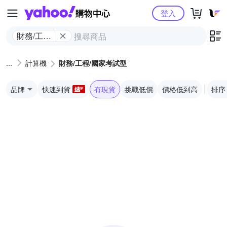
Yahoo購物中心
登入
財務/工程/
國家考試
型
計算機
財務/工程/國家考試型
品牌
快速到貨
有現貨
挑戰低價
價格低到高
排序