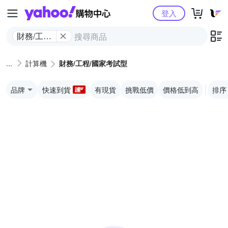
Yahoo購物中心
登入
財務/工程/
國家考試
型
計算機
財務/工程/國家考試型
品牌
快速到貨
有現貨
挑戰低價
價格低到高
排序