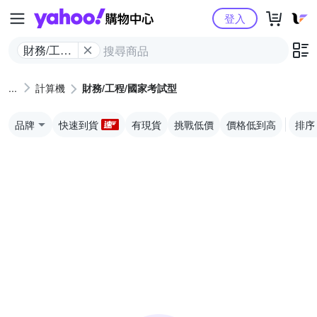
Yahoo購物中心
登入
財務/工程/
國家考試
型
計算機
財務/工程/國家考試型
品牌
快速到貨
有現貨
挑戰低價
價格低到高
排序