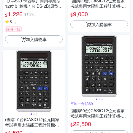
【CASIO 卡西歐】商用專業型
(團購20台)CASIO12位元國家
12位 計算機 / 台 DS-2B(原型號
考試專用太陽能工程計算機-FX
DS-2TS)
-82SOLARII
1,226
9,000
$1,290
$
$
5
(
6
)
加入購物車
限時下殺
加入購物車
平均一台$369
(團購50台)CASIO12位元國家
考試專用太陽能工程計算機-FX
(團購10台)CASIO12位元國家
-82SOLARII
22,500
$
考試專用太陽能工程計算機-FX
-82SOLARII
4,500