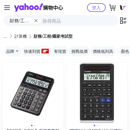
Yahoo購物中心
登入
財務/工程/
國家考試
型
計算機
財務/工程/國家考試型
品牌
快速到貨
有現貨
挑戰低價
價格低到高
顏色