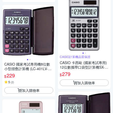
CASIO計算機品質保證
CASIO 卡西歐 (國家考試專用)
CASIO 國家考試專用機8位數
12位數攜帶口袋型計算機SX-32
小型摺疊計算機 (LC-401LV-B
0P
279
K)
229
$
$
5
(
2
)
加入購物車
加入購物車