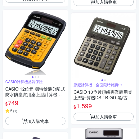
加入購物車
CASIO計算機品質保證
原廠計算機，全面限時特惠中
CASIO 12位元 獨特鍵盤分離式
CASIO 10位數頂級專業商用桌
防水防塵實用桌上型計算機WM
上型計算機DS-1B-GD-黑/古銅
-320MT-大黃蜂潮流配
749
金色
$
1,599
$
5
(
1
)
加入購物車
加入購物車