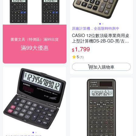
原廠計算機，全面限時特惠中
CASIO 12位數頂級專業商用桌
圖書文具（特價區）滿99出貨
上型計算機DS-2B-GD-黑/古銅
金色
滿99大優惠
1,799
$
5
(
1
)
加入購物車