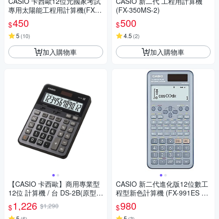
CASIO 卡西歐12位元國家考試
CASIO 新二代 工程用計算機
專用太陽能工程用計算機(FX-8
(FX-350MS-2)
2SOLARII)
450
500
$
$
5
4.5
(
10
)
(
2
)
加入購物車
加入購物車
【CASIO 卡西歐】商用專業型
CASIO 新二代進化版12位數工
12位 計算機 / 台 DS-2B(原型號
程型新色計算機 (FX-991ES PL
DS-2TS)
US-2-BU)藍色
1,226
980
$1,290
$
$
5
5
(
6
)
(
3
)