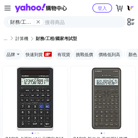
Yahoo購物中心
登入
財務/工程/
國家考試
型
計算機
財務/工程/國家考試型
品牌
快速到貨
有現貨
挑戰低價
價格低到高
顏色