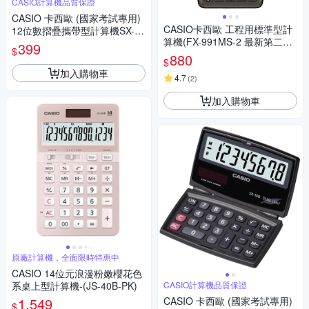
CASIO計算機品質保證
CASIO 卡西歐 (國家考試專用)
CASIO卡西歐 工程用標準型計
12位數摺疊攜帶型計算機SX-22
算機(FX-991MS-2 最新第二代
0
399
$
保固24個月)
880
$
加入購物車
4.7
(
2
)
加入購物車
原廠計算機，全面限時特惠中
CASIO 14位元浪漫粉嫩櫻花色
系桌上型計算機-(JS-40B-PK)
CASIO計算機品質保證
1,549
CASIO 卡西歐 (國家考試專用)
$