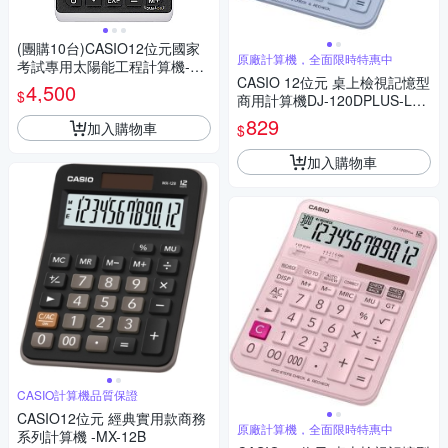
(團購10台)CASIO12位元國家
原廠計算機，全面限時特惠中
考試專用太陽能工程計算機-FX
CASIO 12位元 桌上檢視記憶型
-82SOLARII
4,500
$
商用計算機DJ-120DPLUS-LB
(藍色)
829
加入購物車
$
加入購物車
CASIO計算機品質保證
CASIO12位元 經典實用款商務
原廠計算機，全面限時特惠中
系列計算機 -MX-12B