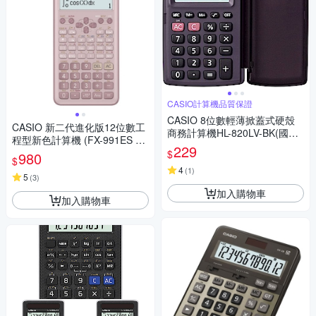
CASIO計算機品質保證
CASIO 8位數輕薄掀蓋式硬殼
CASIO 新二代進化版12位數工
商務計算機HL-820LV-BK(國家
程型新色計算機 (FX-991ES PL
考試專用機種)
229
US-2-PK)莫蘭迪藕粉紅色
$
980
$
4
(
1
)
5
(
3
)
加入購物車
加入購物車