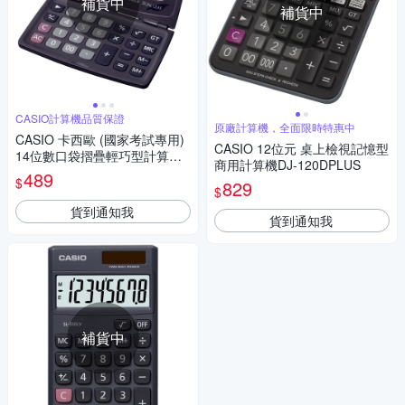
補貨中
補貨中
CASIO計算機品質保證
原廠計算機，全面限時特惠中
CASIO 卡西歐 (國家考試專用)
CASIO 12位元 桌上檢視記憶型
14位數口袋摺疊輕巧型計算機S
商用計算機DJ-120DPLUS
L-240LB
489
$
829
$
貨到通知我
貨到通知我
補貨中