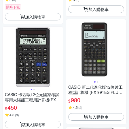
限時下殺
加入購物車
加入購物車
CASIO 新二代進化版12位數工
程型計算機 (FX-991ES PLUS-
CASIO 卡西歐12位元國家考試
2)
980
專用太陽能工程用計算機(FX-8
$
2SOLARII)
450
4.5
(
2
)
$
4.8
(
3
)
加入購物車
加入購物車