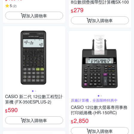
8位數摺疊攜帶型計算機SX-100
5
(
2
)
279
$
加入購物車
加入購物車
CASIO 新二代 12位數工程型計
原廠計算機，全面限時特惠中
算機 (FX-350ESPLUS-2)
CASIO 12位數大螢幕專用事務
590
$
打印紙捲機-(HR-150RC)
2,850
加入購物車
$
加入購物車