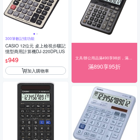
300筆數記憶功能
CASIO 12位元 桌上檢視步驟記
憶型商用計算機DJ-220DPLUS
949
文具/辦公用品滿490享98折，滿890享95折
$
滿890享95折
加入購物車