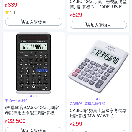
CASIO 12位元 桌上檢視記憶型
339
$
商用計算機DJ-120DPLUS-PK
(粉色)
4
(
1
)
829
$
加入購物車
加入購物車
平均一台$369
CASIO計算機品質保證
(團購50台)CASIO12位元國家
CASIO8位數桌上型國家考試專
考試專用太陽能工程計算機-FX
用計算機(MW-8V-WE)白
-82SOLARII
22,500
$
299
$
加入購物車