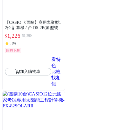
【CASIO 卡西歐】商用專業型1
2位 計算機 / 台 DS-2B(原型號 D
S-2TS)
1,226
$1,290
$
5
(
6
)
限時下殺
看特
色
比較
加入購物車
找相
似