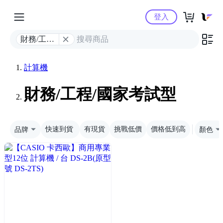
Yahoo購物中心
登入
財務/工程/
國家考試
型
計算機
財務/工程/國家考試型
品牌
快速到貨
有現貨
挑戰低價
價格低到高
顏色