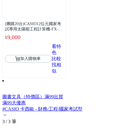
(團購20台)CASIO12位元國家考
試專用太陽能工程計算機-FX-82
SOLARII
9,000
$
看特
色
比較
加入購物車
找相
似
圖書文具（特價區）滿99出貨
滿99大優惠
#CASIO 卡西歐 - 財務/工程/國家考試型
3 / 3 筆