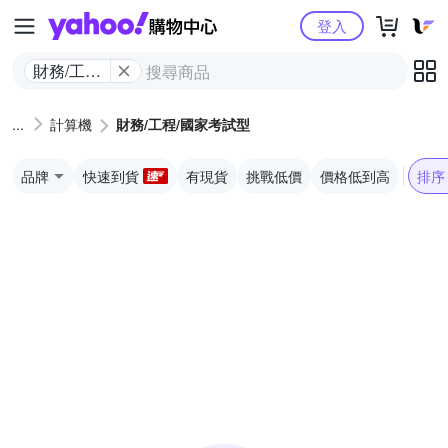
Yahoo購物中心
登入
財務/工程/
國家考試
型
計算機
財務/工程/國家考試型
品牌
快速到貨
有現貨
挑戰低價
價格低到高
排序