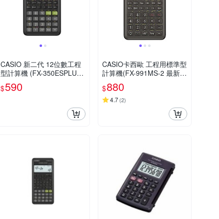
CASIO 新二代 12位數工程
CASIO卡西歐 工程用標準型
型計算機 (FX-350ESPLUS-
計算機(FX-991MS-2 最新第
2)
二代 保固24個月)
590
880
$
$
4.7
(
2
)