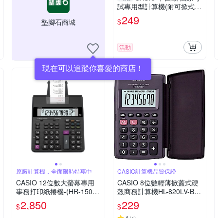
試專用型計算機(附可掀式保
護殼)(SX-300P-N)
249
$
墊腳石商城
活動
現在可以追蹤你喜愛的商店！
原廠計算機，全面限時特惠中
CASIO計算機品質保證
CASIO 12位數大螢幕專用
CASIO 8位數輕薄掀蓋式硬
事務打印紙捲機-(HR-150R
殼商務計算機HL-820LV-BK
C)
(國家考試專用機種)
2,850
229
$
$
4