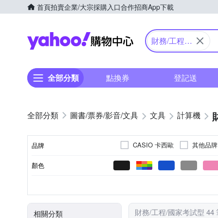
首頁
拍賣
企業/大宗採購入口
合作招商
App下載
Yahoo購物中心
財務/工程/
國家考試型
全部分類
點換券
登記送
圖書/票券/影音/文具
文具
計算機
CASIO 卡西歐
其他品牌
品牌
顏色
品牌名稱
計算機
筆
類別
財務/工程/國家考試型 44
相關分類