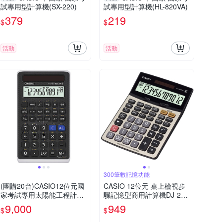
試專用型計算機(SX-220)
試專用型計算機(HL-820VA)
379
219
$
$
活動
活動
300筆數記憶功能
(團購20台)CASIO12位元國
CASIO 12位元 桌上檢視步
家考試專用太陽能工程計算
驟記憶型商用計算機DJ-220
機-FX-82SOLARII
DPLUS
9,000
949
$
$