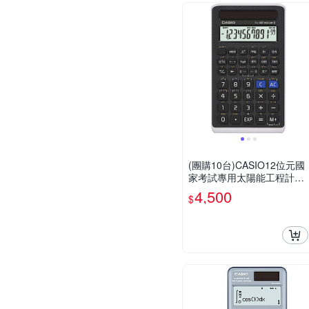
(團購10台)CASIO12位元國
家考試專用太陽能工程計算
機-FX-82SOLARII
4,500
$