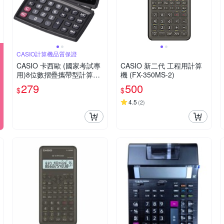
CASIO計算機品質保證
CASIO 卡西歐 (國家考試專
CASIO 新二代 工程用計算
用)8位數摺疊攜帶型計算機
機 (FX-350MS-2)
SX-100
279
500
$
$
4.5
(
2
)