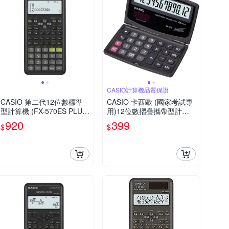
CASIO計算機品質保證
CASIO 第二代12位數標準
CASIO 卡西歐 (國家考試專
型計算機 (FX-570ES PLUS-
用)12位數摺疊攜帶型計算
2)
機SX-220
920
399
$
$