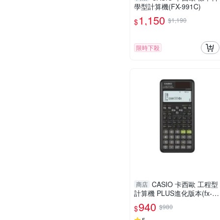
學型計算機(FX-991C)
1,150
$1,190
$
限時下殺
CASIO 卡西歐 工程型
商店
計算機 PLUS進化版本(fx-9
91ES)
940
$980
$
5