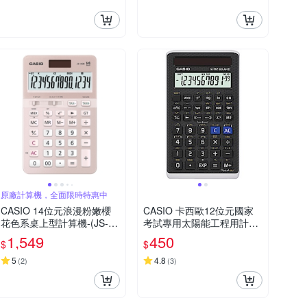
原廠計算機，全面限時特惠中
CASIO 14位元浪漫粉嫩櫻
CASIO 卡西歐12位元國家
花色系桌上型計算機-(JS-40
考試專用太陽能工程用計算
B-PK)
機(FX-82SOLARII)
1,549
450
$
$
5
4.8
(
2
)
(
3
)