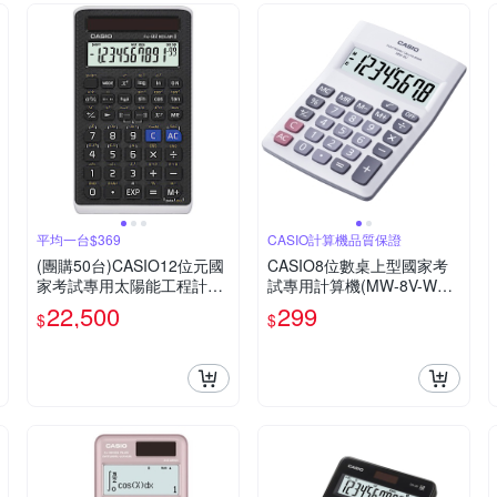
平均一台$369
CASIO計算機品質保證
(團購50台)CASIO12位元國
CASIO8位數桌上型國家考
家考試專用太陽能工程計算
試專用計算機(MW-8V-WE)
機-FX-82SOLARII
白
22,500
299
$
$