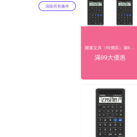
清除所有條件
圖書文具（特價區）滿99出貨
滿99大優惠