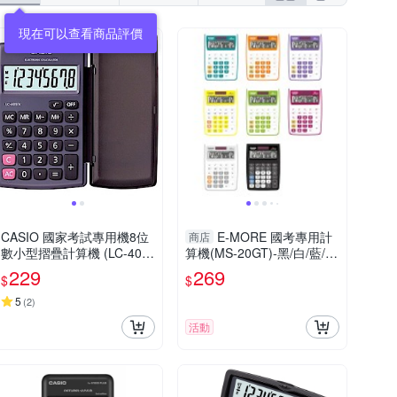
CASIO 國家考試專用機8位
E-MORE 國考專用計
商店
數小型摺疊計算機 (LC-401L
算機(MS-20GT)-黑/白/藍/
V-BK)
紅/綠/橘/黃/紫
229
269
$
$
5
(
2
)
活動