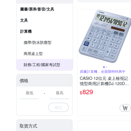
圖書/票券/影音/文具
文具
計算機
攜帶/防水防塵型
商用桌上型
財務/工程/國家考試型
原廠計算機，全面限時特惠中
CASIO 12位元 桌上檢視記
價格
憶型商用計算機DJ-120DPL
US-LB(藍色)
829
$
-
確定
取貨方式