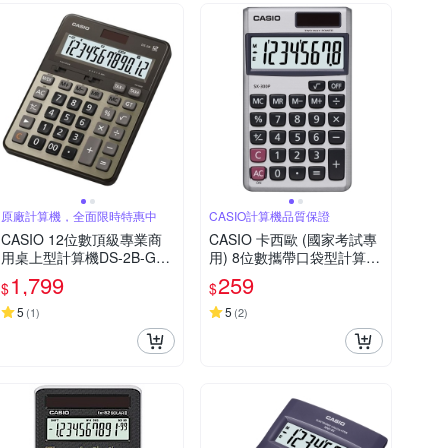
原廠計算機，全面限時特惠中
CASIO計算機品質保證
CASIO 12位數頂級專業商
CASIO 卡西歐 (國家考試專
用桌上型計算機DS-2B-GD-
用) 8位數攜帶口袋型計算機
黑/古銅金色
SX-300P
1,799
259
$
$
5
5
(
1
)
(
2
)