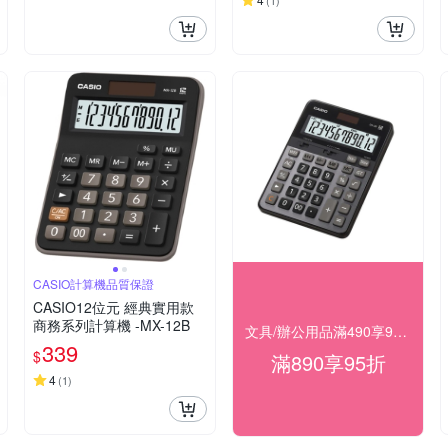
(
1
)
CASIO計算機品質保證
CASIO12位元 經典實用款
商務系列計算機 -MX-12B
文具/辦公用品滿490享98折，滿890享95折
339
$
滿890享95折
4
(
1
)