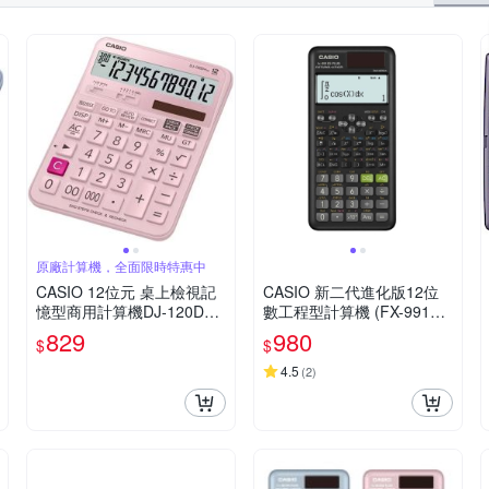
原廠計算機，全面限時特惠中
CASIO 12位元 桌上檢視記
CASIO 新二代進化版12位
憶型商用計算機DJ-120DPL
數工程型計算機 (FX-991ES
US-PK(粉色)
PLUS-2)
829
980
$
$
4.5
(
2
)