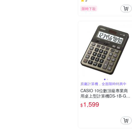
限時下殺
原廠計算機，全面限時特惠中
CASIO 10位數頂級專業商
用桌上型計算機DS-1B-GD-
黑/古銅金色
1,599
$