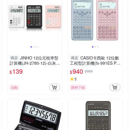
JINHO 12位元稅率型
CASIO卡西歐 12位數
商店
商店
計算機(JH-2780-12)-白灰/
工程型計算機(fx-991ES PL
黑/粉
US-2)-藍/藕粉
139
940
$980
$
$
5
活動
限時下殺