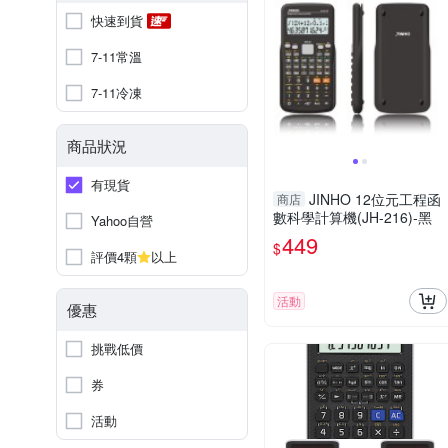
快速到貨
7-11常溫
7-11冷凍
商品狀況
有現貨
JINHO 12位元工程函
商店
數科學計算機(JH-216)-黑
Yahoo自營
449
$
評價4顆
以上
活動
優惠
挑戰低價
券
活動