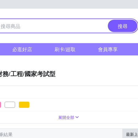
搜尋
必逛好店
刷卡/超取
會員專享
財務/工程/國家考試型
展開全部
 筆結果
最新上