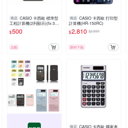
CASIO 卡西歐 標準型
CASIO 卡西歐 打印型
商店
商店
工程計算機(2列顯示)(fx-35
計算機(HR-150RC)
0MS-2)(隨機附硬式外蓋)
500
2,810
$2,850
$
$
活動
限時下殺
CASIO 卡西歐 國家考
商店