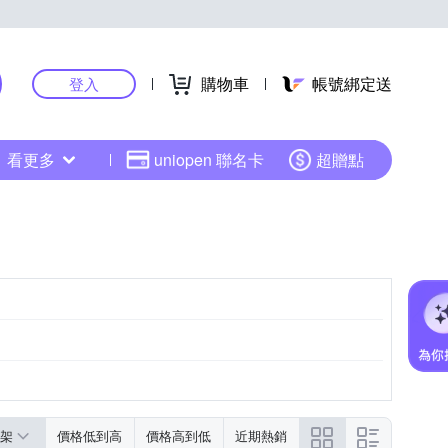
購物車
帳號綁定送
登入
看更多
uniopen 聯名卡
超贈點
架
價格低到高
價格高到低
近期熱銷