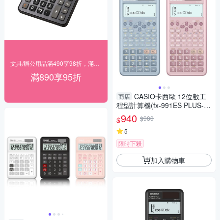
文具/辦公用品滿490享98折，滿890享95折
滿890享95折
CASIO卡西歐 12位數工
商店
程型計算機(fx-991ES PLUS-2)
-藍/藕粉
940
$980
$
5
限時下殺
加入購物車