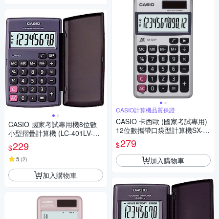
CASIO計算機品質保證
CASIO 卡西歐 (國家考試專用)
CASIO 國家考試專用機8位數
12位數攜帶口袋型計算機SX-32
小型摺疊計算機 (LC-401LV-B
0P
279
K)
229
$
$
5
(
2
)
加入購物車
加入購物車