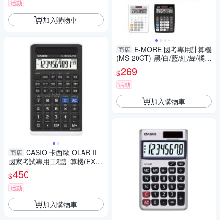
活動
加入購物車
E-MORE 國考專用計算機
商店
(MS-20GT)-黑/白/藍/紅/綠/橘/
黃/紫
269
$
活動
加入購物車
CASIO 卡西歐 OLAR II
商店
國家考試專用工程計算機(FX-8
2S)
450
$
活動
加入購物車