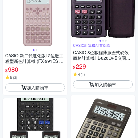
CASIO計算機品質保證
CASIO 8位數輕薄掀蓋式硬殼
CASIO 新二代進化版12位數工
商務計算機HL-820LV-BK(國家
程型新色計算機 (FX-991ES PL
考試專用機種)
229
US-2-PK)莫蘭迪藕粉紅色
$
980
$
4
(
1
)
5
(
3
)
加入購物車
加入購物車