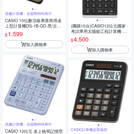
原廠計算機，全面限時特惠中
CASIO 10位數頂級專業商用桌
上型計算機DS-1B-GD-黑/古銅
(團購10台)CASIO12位元國家
金色
考試專用太陽能工程計算機-FX
1,599
$
-82SOLARII
4,500
$
加入購物車
加入購物車
原廠計算機，全面限時特惠中
CASIO計算機品質保證
CASIO 12位元 桌上檢視記憶型