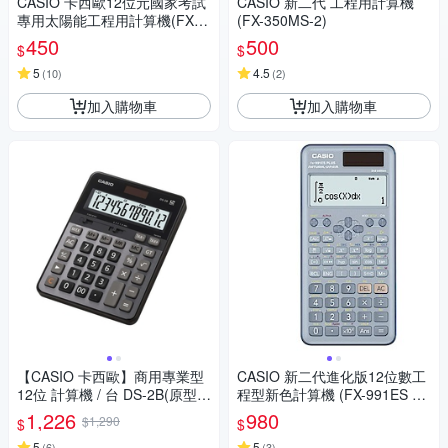
CASIO 卡西歐12位元國家考試
CASIO 新二代 工程用計算機
專用太陽能工程用計算機(FX-8
(FX-350MS-2)
2SOLARII)
450
500
$
$
5
4.5
(
10
)
(
2
)
加入購物車
加入購物車
【CASIO 卡西歐】商用專業型
CASIO 新二代進化版12位數工
12位 計算機 / 台 DS-2B(原型號
程型新色計算機 (FX-991ES PL
DS-2TS)
US-2-BU)藍色
1,226
980
$1,290
$
$
5
5
(
6
)
(
3
)