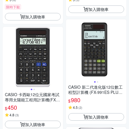
限時下殺
加入購物車
加入購物車
CASIO 新二代進化版12位數工
程型計算機 (FX-991ES PLUS-
CASIO 卡西歐12位元國家考試
2)
980
專用太陽能工程用計算機(FX-8
$
2SOLARII)
450
4.5
(
2
)
$
4.8
(
3
)
加入購物車
加入購物車