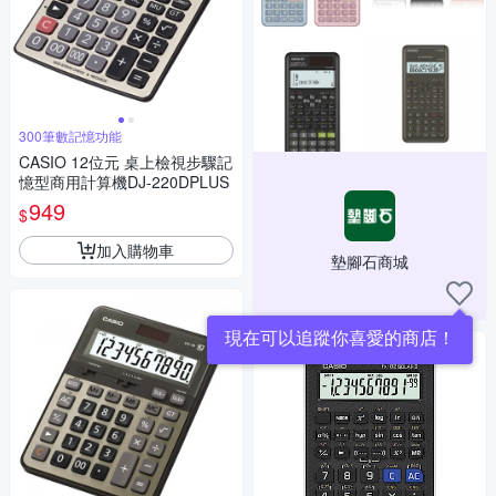
300筆數記憶功能
CASIO 12位元 桌上檢視步驟記
憶型商用計算機DJ-220DPLUS
949
$
加入購物車
墊腳石商城
現在可以追蹤你喜愛的商店！