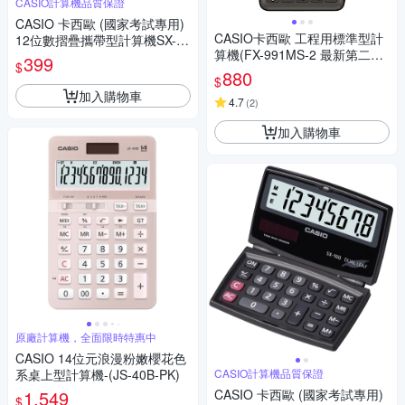
CASIO計算機品質保證
CASIO 卡西歐 (國家考試專用)
CASIO卡西歐 工程用標準型計
12位數摺疊攜帶型計算機SX-22
算機(FX-991MS-2 最新第二代
0
399
$
保固24個月)
880
$
加入購物車
4.7
(
2
)
加入購物車
原廠計算機，全面限時特惠中
CASIO 14位元浪漫粉嫩櫻花色
系桌上型計算機-(JS-40B-PK)
CASIO計算機品質保證
1,549
CASIO 卡西歐 (國家考試專用)
$