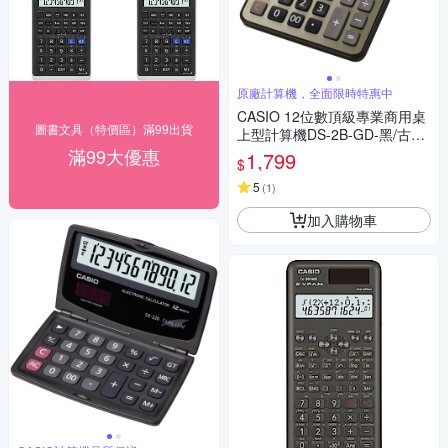
原廠計算機，全面限時特惠中
CASIO 12位數頂級專業商用桌
圖書文具（特價區）滿99出貨
上型計算機DS-2B-GD-黑/古銅
金色
滿99大優惠
1,799
$
5
(
1
)
加入購物車