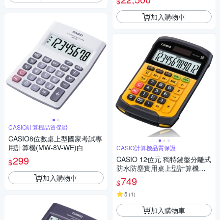
$
加入購物車
CASIO計算機品質保證
CASIO8位數桌上型國家考試專
用計算機(MW-8V-WE)白
CASIO計算機品質保證
299
CASIO 12位元 獨特鍵盤分離式
$
防水防塵實用桌上型計算機WM
-320MT-大黃蜂潮流配
加入購物車
749
$
5
(
1
)
加入購物車