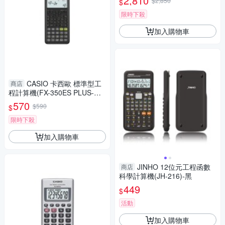
2,810
$2,850
$
限時下殺
加入購物車
CASIO 卡西歐 標準型工
商店
程計算機(FX-350ES PLUS-W-
DTW)
570
$590
$
限時下殺
加入購物車
JINHO 12位元工程函數
商店
科學計算機(JH-216)-黑
449
$
活動
加入購物車