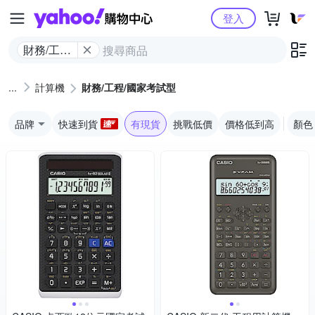
Yahoo購物中心
登入
財務/工程/
國家考試
型
計算機
財務/工程/國家考試型
品牌
快速到貨
有現貨
挑戰低價
價格低到高
顏色