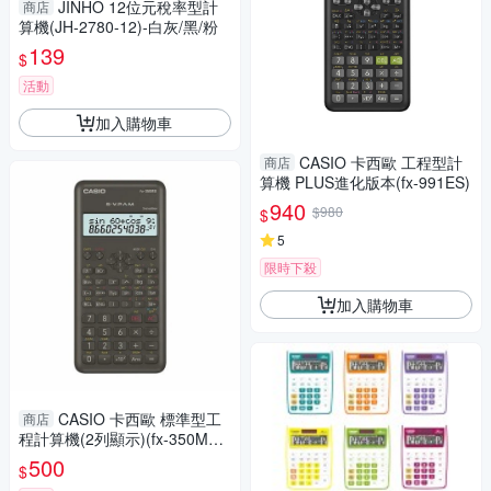
JINHO 12位元稅率型計
商店
算機(JH-2780-12)-白灰/黑/粉
139
$
活動
加入購物車
CASIO 卡西歐 工程型計
商店
算機 PLUS進化版本(fx-991ES)
940
$980
$
5
限時下殺
加入購物車
CASIO 卡西歐 標準型工
商店
程計算機(2列顯示)(fx-350MS-
2)(隨機附硬式外蓋)
500
$