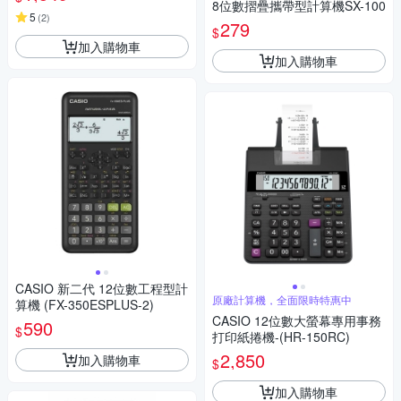
8位數摺疊攜帶型計算機SX-100
5
(
2
)
279
$
加入購物車
加入購物車
CASIO 新二代 12位數工程型計
原廠計算機，全面限時特惠中
算機 (FX-350ESPLUS-2)
CASIO 12位數大螢幕專用事務
590
$
打印紙捲機-(HR-150RC)
2,850
加入購物車
$
加入購物車