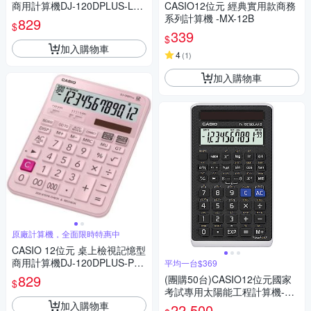
商用計算機DJ-120DPLUS-LB
CASIO12位元 經典實用款商務
(藍色)
系列計算機 -MX-12B
829
$
339
$
加入購物車
4
(
1
)
加入購物車
原廠計算機，全面限時特惠中
CASIO 12位元 桌上檢視記憶型
商用計算機DJ-120DPLUS-PK
平均一台$369
(粉色)
829
(團購50台)CASIO12位元國家
$
考試專用太陽能工程計算機-FX
-82SOLARII
加入購物車
22,500