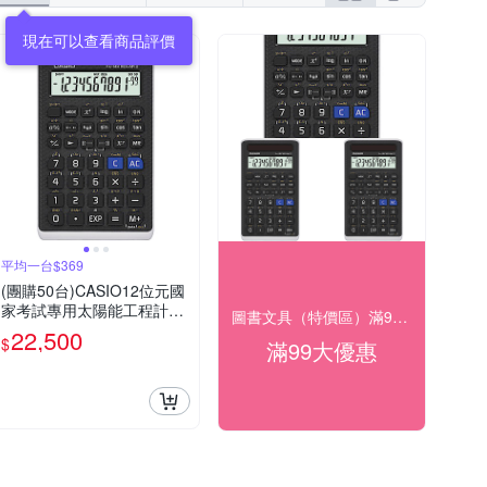
現在可以查看商品評價
平均一台$369
(團購50台)CASIO12位元國
家考試專用太陽能工程計算
圖書文具（特價區）滿99出貨
機-FX-82SOLARII
22,500
$
滿99大優惠