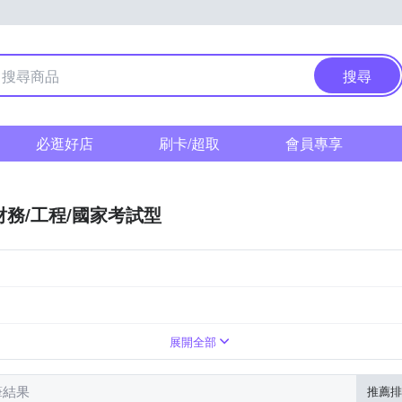
搜尋
必逛好店
刷卡/超取
會員專享
財務/工程/國家考試型
展開全部
筆結果
推薦排