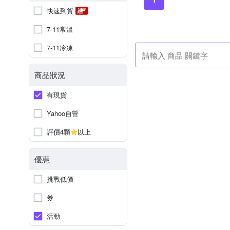
快速到貨
7-11常溫
7-11冷凍
商品狀況
有現貨
Yahoo自營
評價4顆
以上
優惠
挑戰低價
券
活動