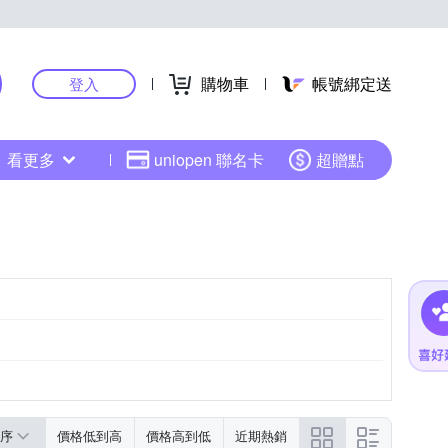
購物車
帳號綁定送
登入
看更多
uniopen 聯名卡
超贈點
序
價格低到高
價格高到低
近期熱銷