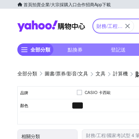
首頁
拍賣
企業/大宗採購入口
合作招商
App下載
Yahoo購物中心
財務/工程/
國家考試型
全部分類
點換券
登記送
圖書/票券/影音/文具
文具
計算機
CASIO 卡西歐
品牌
顏色
品牌名稱
計算機
類別
財務/工程/國家考試型 4 
相關分類