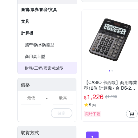
圖書/票券/影音/文具
文具
計算機
攜帶/防水防塵型
商用桌上型
財務/工程/國家考試型
【CASIO 卡西歐】商用專業
價格
型12位 計算機 / 台 DS-2B
(原型號 DS-2TS)
1,226
$1,290
$
-
5
(
6
)
確定
限時下殺
取貨方式
1