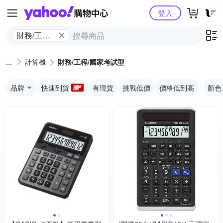
Yahoo購物中心
登入
財務/工程/
國家考試
型
計算機
財務/工程/國家考試型
品牌
快速到貨
有現貨
挑戰低價
價格低到高
顏色