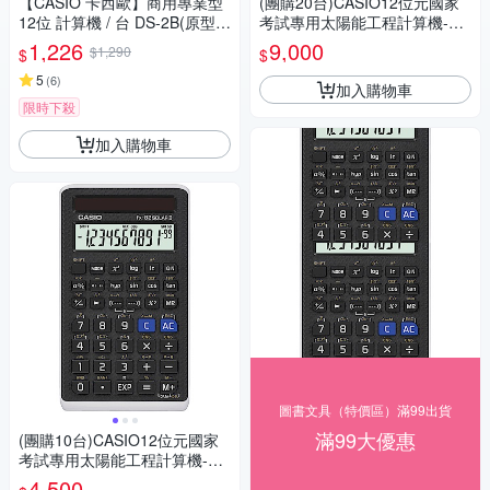
【CASIO 卡西歐】商用專業型
(團購20台)CASIO12位元國家
12位 計算機 / 台 DS-2B(原型號
考試專用太陽能工程計算機-FX
DS-2TS)
-82SOLARII
1,226
9,000
$1,290
$
$
5
(
6
)
加入購物車
限時下殺
加入購物車
圖書文具（特價區）滿99出貨
滿99大優惠
(團購10台)CASIO12位元國家
考試專用太陽能工程計算機-FX
-82SOLARII
4,500