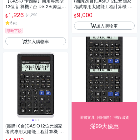
【CASIO 卡西歐】商用專業型
(團購20台)CASIO12位元國家
12位 計算機 / 台 DS-2B(原型號
考試專用太陽能工程計算機-FX
DS-2TS)
-82SOLARII
1,226
9,000
$1,290
$
$
5
(
6
)
加入購物車
限時下殺
加入購物車
圖書文具（特價區）滿99出貨
滿99大優惠
(團購10台)CASIO12位元國家
考試專用太陽能工程計算機-FX
-82SOLARII
4,500