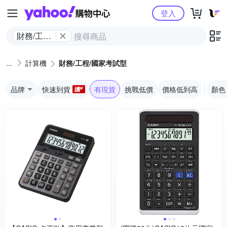
Yahoo購物中心
登入
財務/工程/
國家考試
型
計算機
財務/工程/國家考試型
品牌
快速到貨
有現貨
挑戰低價
價格低到高
顏色