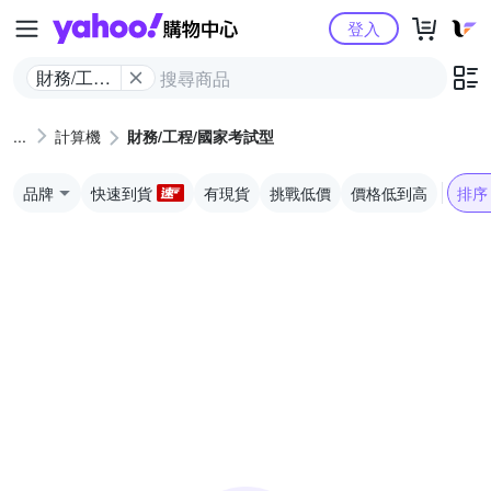
Yahoo購物中心
登入
財務/工程/
國家考試
型
計算機
財務/工程/國家考試型
品牌
快速到貨
有現貨
挑戰低價
價格低到高
排序