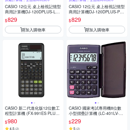
CASIO 12位元 桌上檢視記憶型
CASIO 12位元 桌上檢視記憶型
商用計算機DJ-120DPLUS-LB
商用計算機DJ-120DPLUS-PK
(藍色)
(粉色)
829
829
$
$
加入購物車
加入購物車
CASIO 新二代進化版12位數工
CASIO 國家考試專用機8位數
程型計算機 (FX-991ES PLUS-
小型摺疊計算機 (LC-401LV-B
2)
K)
980
229
$
$
4.5
5
(
2
)
(
2
)