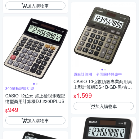
加入購物車
原廠計算機，全面限時特惠中
CASIO 10位數頂級專業商用桌
上型計算機DS-1B-GD-黑/古銅
300筆數記憶功能
金色
1,599
CASIO 12位元 桌上檢視步驟記
$
憶型商用計算機DJ-220DPLUS
加入購物車
949
$
加入購物車