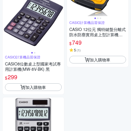
CASIO計算機品質保證
CASIO 12位元 獨特鍵盤分離式
防水防塵實用桌上型計算機WM
-320MT-大黃蜂潮流配
749
$
5
(
1
)
CASIO計算機品質保證
加入購物車
CASIO8位數桌上型國家考試專
用計算機(MW-8V-BK) 黑
299
$
加入購物車