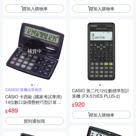
加入購物車
加入購物車
補貨中
CASIO計算機品質保證
CASIO 第二代12位數標準型計
算機 (FX-570ES PLUS-2)
CASIO 卡西歐 (國家考試專用)
14位數口袋摺疊輕巧型計算機S
920
$
L-240LB
489
$
加入購物車
貨到通知我