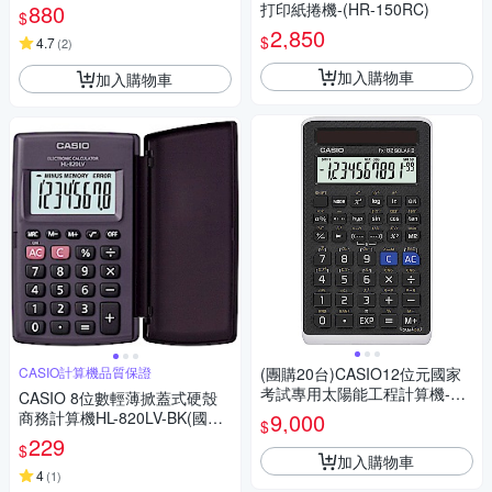
保固24個月)
880
打印紙捲機-(HR-150RC)
$
2,850
$
4.7
(
2
)
加入購物車
加入購物車
CASIO計算機品質保證
(團購20台)CASIO12位元國家
考試專用太陽能工程計算機-FX
CASIO 8位數輕薄掀蓋式硬殼
-82SOLARII
商務計算機HL-820LV-BK(國家
9,000
$
考試專用機種)
229
$
加入購物車
4
(
1
)