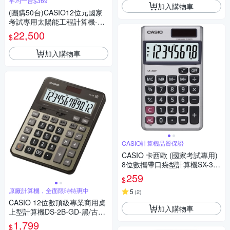
平均一台$369
加入購物車
(團購50台)CASIO12位元國家
考試專用太陽能工程計算機-FX
-82SOLARII
22,500
$
加入購物車
CASIO計算機品質保證
CASIO 卡西歐 (國家考試專用)
8位數攜帶口袋型計算機SX-300
P
259
$
原廠計算機，全面限時特惠中
5
(
2
)
CASIO 12位數頂級專業商用桌
加入購物車
上型計算機DS-2B-GD-黑/古銅
金色
1,799
$