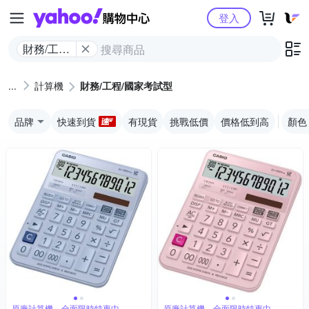
Yahoo購物中心
登入
財務/工程/
國家考試
型
計算機
財務/工程/國家考試型
品牌
快速到貨
有現貨
挑戰低價
價格低到高
顏色
原廠計算機，全面限時特惠中
原廠計算機，全面限時特惠中