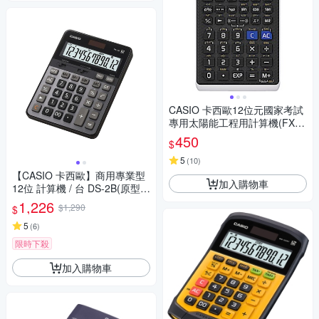
CASIO 卡西歐12位元國家考試
專用太陽能工程用計算機(FX-8
2SOLARII)
450
$
5
(
10
)
【CASIO 卡西歐】商用專業型
加入購物車
12位 計算機 / 台 DS-2B(原型號
DS-2TS)
1,226
$1,290
$
5
(
6
)
限時下殺
加入購物車