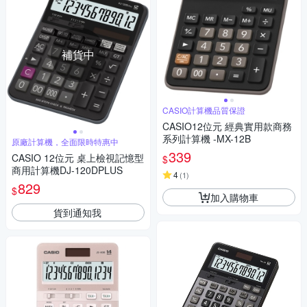
補貨中
CASIO計算機品質保證
CASIO12位元 經典實用款商務
系列計算機 -MX-12B
原廠計算機，全面限時特惠中
339
CASIO 12位元 桌上檢視記憶型
$
商用計算機DJ-120DPLUS
4
(
1
)
829
$
加入購物車
貨到通知我