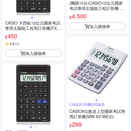
(團購10台)CASIO12位元國家
考試專用太陽能工程計算機-FX
-82SOLARII
4,500
$
CASIO 卡西歐12位元國家考試
加入購物車
專用太陽能工程用計算機(FX-8
2SOLARII)
450
$
4.8
(
3
)
加入購物車
CASIO計算機品質保證
CASIO8位數桌上型國家考試專
用計算機(MW-8V-WE)白
299
$