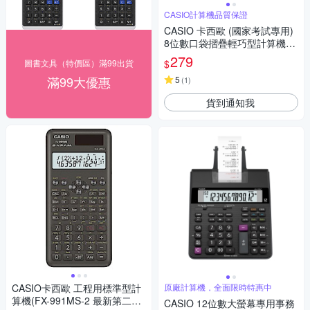
CASIO計算機品質保證
CASIO 卡西歐 (國家考試專用)
8位數口袋摺疊輕巧型計算機SL
-300LV .
279
$
圖書文具（特價區）滿99出貨
滿99大優惠
5
(
1
)
貨到通知我
CASIO卡西歐 工程用標準型計
原廠計算機，全面限時特惠中
算機(FX-991MS-2 最新第二代
CASIO 12位數大螢幕專用事務