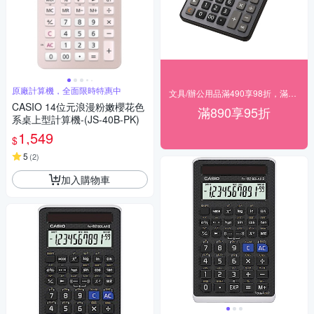
原廠計算機，全面限時特惠中
文具/辦公用品滿490享98折，滿890享95折
CASIO 14位元浪漫粉嫩櫻花色
滿890享95折
系桌上型計算機-(JS-40B-PK)
1,549
$
5
(
2
)
加入購物車