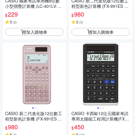
CASIO 國家考試專用機8位數
CASIO 新二代進化版12位數工
小型摺疊計算機 (LC-401LV-B
程型新色計算機 (FX-991ES PL
K)
US-2-BU)藍色
229
980
$
$
5
5
(
2
)
(
3
)
加入購物車
加入購物車
CASIO 新二代進化版12位數工
CASIO 卡西歐12位元國家考試
程型新色計算機 (FX-991ES PL
專用太陽能工程用計算機(FX-8
US-2-PK)莫蘭迪藕粉紅色
2SOLARII)
980
450
$
$
5
5
(
3
)
(
10
)