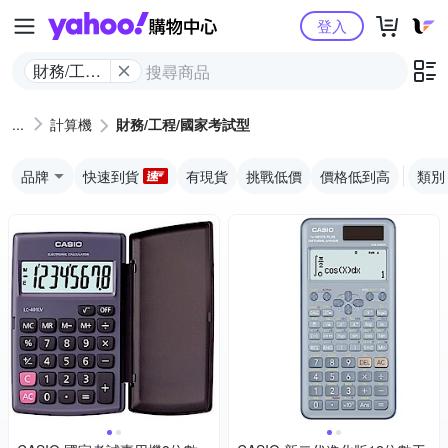
Yahoo購物中心
登入
財務/工程/
國家考試
型
計算機
財務/工程/國家考試型
品牌
快速到貨
有現貨
挑戰低價
價格低到高
類別