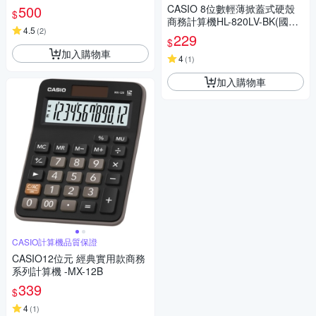
500
CASIO 8位數輕薄掀蓋式硬殼
$
商務計算機HL-820LV-BK(國家
4.5
(
2
)
考試專用機種)
229
$
加入購物車
4
(
1
)
加入購物車
CASIO計算機品質保證
CASIO12位元 經典實用款商務
系列計算機 -MX-12B
339
$
4
(
1
)