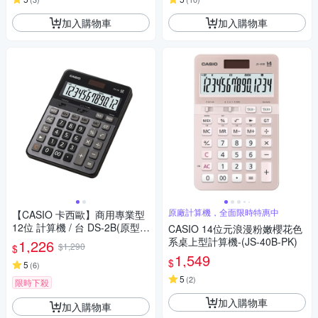
加入購物車
加入購物車
原廠計算機，全面限時特惠中
【CASIO 卡西歐】商用專業型
12位 計算機 / 台 DS-2B(原型號
CASIO 14位元浪漫粉嫩櫻花色
DS-2TS)
系桌上型計算機-(JS-40B-PK)
1,226
$1,290
$
1,549
$
5
(
6
)
5
(
2
)
限時下殺
加入購物車
加入購物車