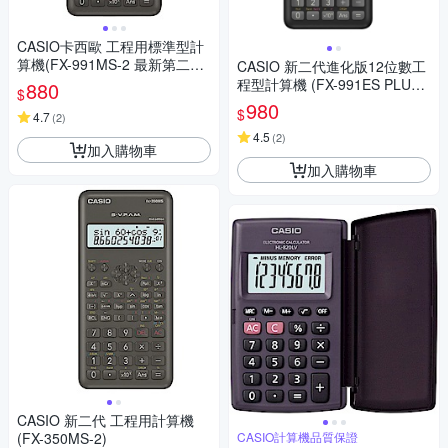
CASIO卡西歐 工程用標準型計
算機(FX-991MS-2 最新第二代
CASIO 新二代進化版12位數工
保固24個月)
程型計算機 (FX-991ES PLUS-
880
$
2)
980
$
4.7
(
2
)
4.5
(
2
)
加入購物車
加入購物車
CASIO 新二代 工程用計算機
(FX-350MS-2)
CASIO計算機品質保證