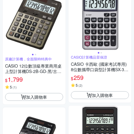
CASIO計算機品質保證
原廠計算機，全面限時特惠中
CASIO 卡西歐 (國家考試專用)
CASIO 12位數頂級專業商用桌
8位數攜帶口袋型計算機SX-300
上型計算機DS-2B-GD-黑/古銅
P
259
金色
1,799
$
$
5
(
2
)
5
(
1
)
加入購物車
加入購物車