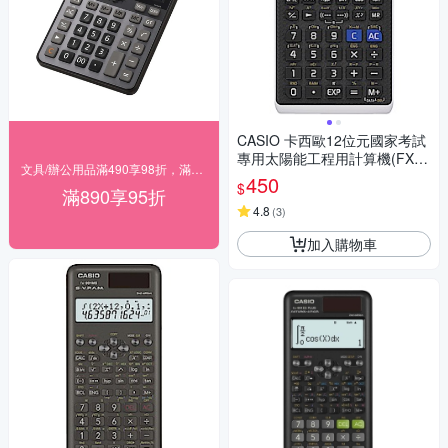
CASIO 卡西歐12位元國家考試
專用太陽能工程用計算機(FX-8
文具/辦公用品滿490享98折，滿890享95折
2SOLARII)
450
$
滿890享95折
4.8
(
3
)
加入購物車