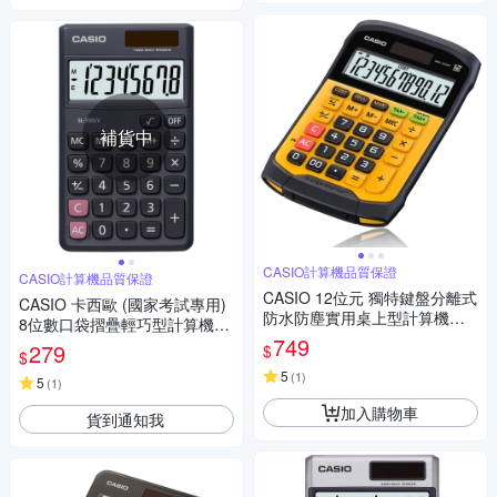
補貨中
CASIO計算機品質保證
CASIO計算機品質保證
CASIO 12位元 獨特鍵盤分離式
CASIO 卡西歐 (國家考試專用)
防水防塵實用桌上型計算機WM
8位數口袋摺疊輕巧型計算機SL
-320MT-大黃蜂潮流配
749
-300LV .
279
$
$
5
(
1
)
5
(
1
)
加入購物車
貨到通知我