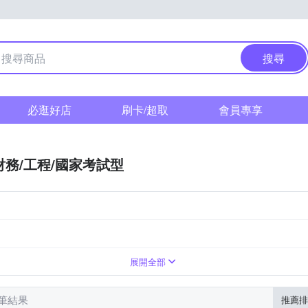
搜尋
必逛好店
刷卡/超取
會員專享
財務/工程/國家考試型
展開全部
 筆結果
推薦排