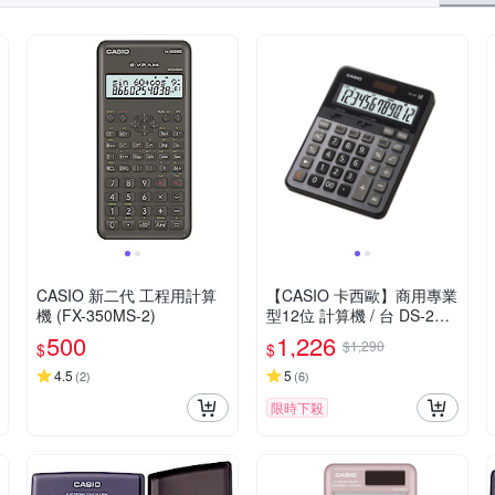
CASIO 新二代 工程用計算
【CASIO 卡西歐】商用專業
機 (FX-350MS-2)
型12位 計算機 / 台 DS-2B
(原型號 DS-2TS)
500
1,226
$1,290
$
$
4.5
5
(
2
)
(
6
)
限時下殺