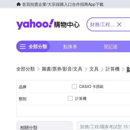
首頁
拍賣
企業/大宗採購入口
合作招商
App下載
Yahoo購物中心
財務/工程/
國家考試型
全部分類
點換券
登記送
圖書/票券/影音/文具
文具
計算機
CASIO 卡西歐
品牌
計算機
類別
品牌名稱
顏色
財務/工程/國家考試型 15
相關分類