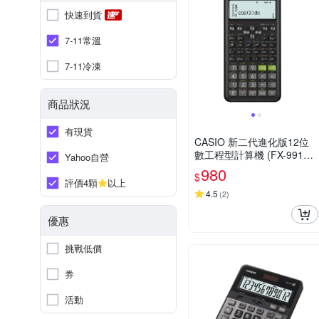
快速到貨
7-11常溫
7-11冷凍
商品狀況
有現貨
CASIO 新二代進化版12位
數工程型計算機 (FX-991ES
Yahoo自營
PLUS-2)
980
$
評價4顆
以上
4.5
(
2
)
優惠
挑戰低價
券
活動