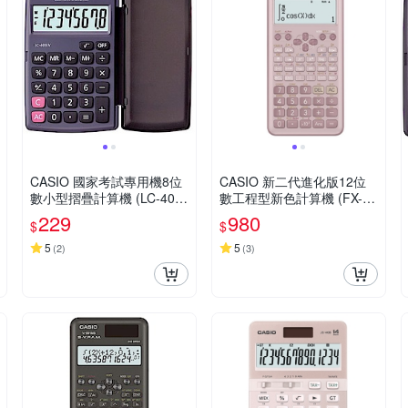
CASIO 國家考試專用機8位
CASIO 新二代進化版12位
數小型摺疊計算機 (LC-401L
數工程型新色計算機 (FX-99
V-BK)
1ES PLUS-2-PK)莫蘭迪藕
229
980
$
$
粉紅色
5
5
(
2
)
(
3
)