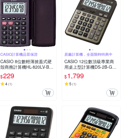
CASIO計算機品質保證
原廠計算機，全面限時特惠中
CASIO 8位數輕薄掀蓋式硬
CASIO 12位數頂級專業商
殼商務計算機HL-820LV-BK
用桌上型計算機DS-2B-GD-
(國家考試專用機種)
黑/古銅金色
229
1,799
$
$
4
5
(
1
)
(
1
)