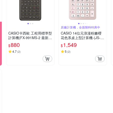
原廠計算機，全面限時特惠中
CASIO卡西歐 工程用標準型
CASIO 14位元浪漫粉嫩櫻
計算機(FX-991MS-2 最新第
花色系桌上型計算機-(JS-40
二代 保固24個月)
B-PK)
880
1,549
$
$
4.7
5
(
2
)
(
2
)