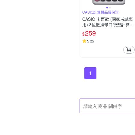
CASIO計算機品質保證
CASIO 卡西歐 (國家考試專
用) 8位數攜帶口袋型計算機
SX-300P
259
$
5
(
2
)
1