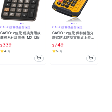
CASIO計算機品質保證
CASIO計算機品質保證
CASIO12位元 經典實用款
CASIO 12位元 獨特鍵盤分
商務系列計算機 -MX-12B
離式防水防塵實用桌上型計
算機WM-320MT-大黃蜂潮
339
749
$
$
流配
4
5
(
1
)
(
1
)