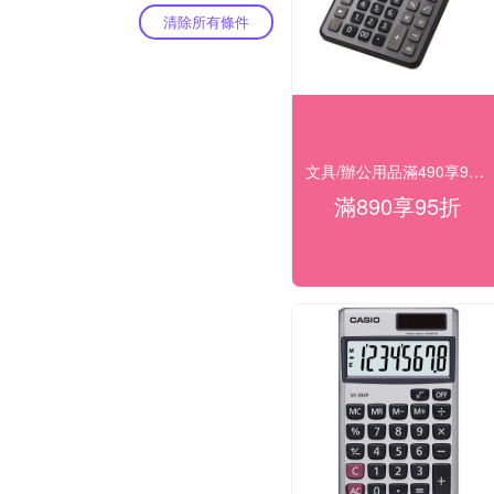
清除所有條件
文具/辦公用品滿490享98折，滿890享95折
滿890享95折