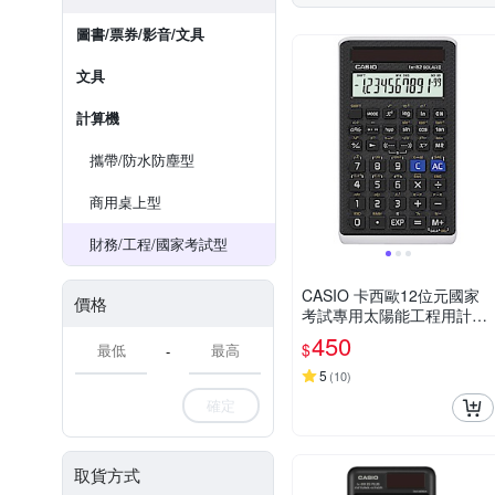
圖書/票券/影音/文具
文具
計算機
攜帶/防水防塵型
商用桌上型
財務/工程/國家考試型
CASIO 卡西歐12位元國家
價格
考試專用太陽能工程用計算
機(FX-82SOLARII)
450
$
-
5
(
10
)
確定
取貨方式