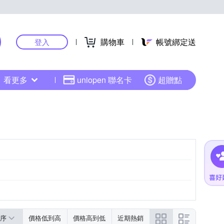
購物車
帳號綁定送
登入
看更多
uniopen 聯名卡
超贈點
序
價格低到高
價格高到低
近期熱銷