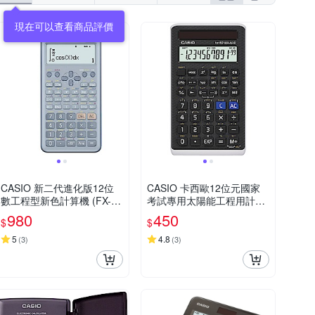
現在可以查看商品評價
CASIO 新二代進化版12位
CASIO 卡西歐12位元國家
數工程型新色計算機 (FX-99
考試專用太陽能工程用計算
1ES PLUS-2-BU)藍色
機(FX-82SOLARII)
980
450
$
$
5
4.8
(
3
)
(
3
)