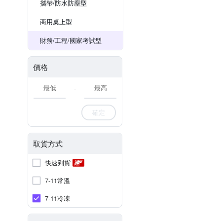
攜帶/防水防塵型
商用桌上型
財務/工程/國家考試型
價格
-
確定
取貨方式
快速到貨
7-11常溫
7-11冷凍