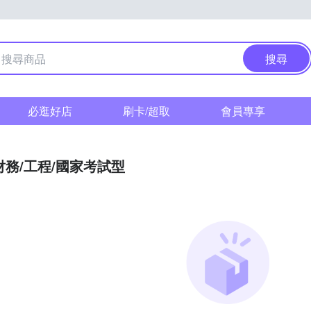
搜尋
必逛好店
刷卡/超取
會員專享
財務/工程/國家考試型