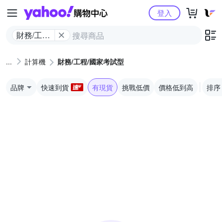
Yahoo購物中心
登入
財務/工程/
國家考試
型
計算機
財務/工程/國家考試型
品牌
快速到貨
有現貨
挑戰低價
價格低到高
排序