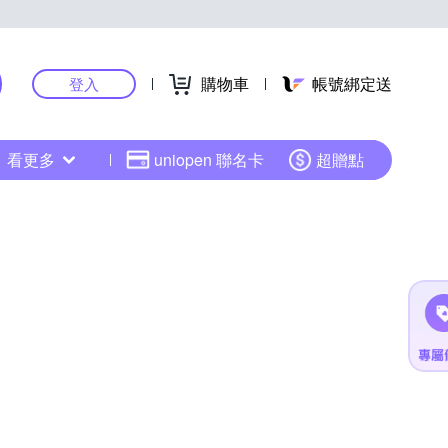
購物車
帳號綁定送
登入
看更多
uniopen 聯名卡
超贈點