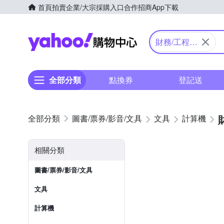
首頁
拍賣
企業/大宗採購入口
合作招商
App下載
Yahoo購物中心
財務/工程/
國家考試型
全部分類
點換券
登記送
圖書/票券/影音/文具
文具
計算機
相關分類
圖書/票券/影音/文具
文具
計算機