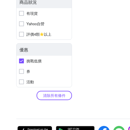
商品狀況
有現貨
Yahoo自營
評價4顆
以上
優惠
挑戰低價
券
活動
清除所有條件