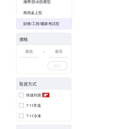
攜帶/防水防塵型
商用桌上型
財務/工程/國家考試型
價格
-
確定
取貨方式
快速到貨
7-11常溫
7-11冷凍