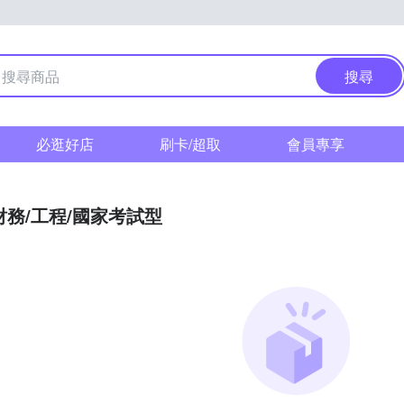
搜尋
必逛好店
刷卡/超取
會員專享
財務/工程/國家考試型