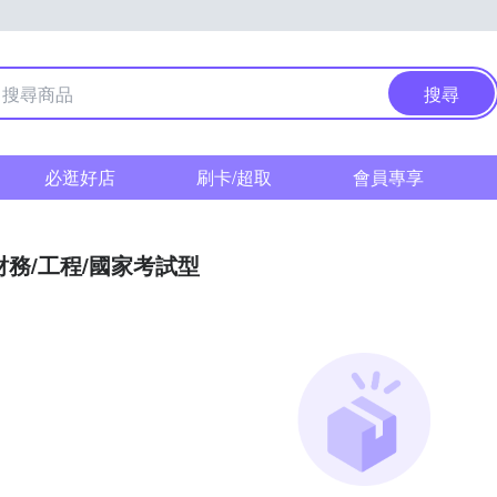
搜尋
必逛好店
刷卡/超取
會員專享
財務/工程/國家考試型