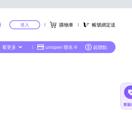
購物車
帳號綁定送
登入
看更多
uniopen 聯名卡
超贈點