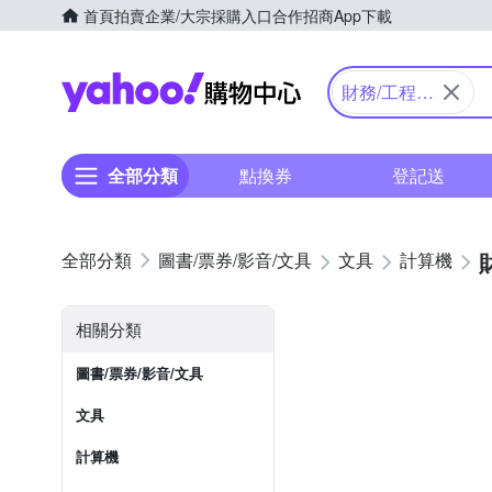
首頁
拍賣
企業/大宗採購入口
合作招商
App下載
Yahoo購物中心
財務/工程/
國家考試型
全部分類
點換券
登記送
圖書/票券/影音/文具
文具
計算機
相關分類
圖書/票券/影音/文具
文具
計算機