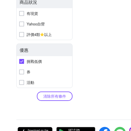
商品狀況
有現貨
Yahoo自營
評價4顆
以上
優惠
挑戰低價
券
活動
清除所有條件