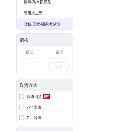
攜帶/防水防塵型
商用桌上型
財務/工程/國家考試型
價格
-
確定
取貨方式
快速到貨
7-11常溫
7-11冷凍