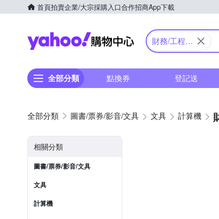
首頁
拍賣
企業/大宗採購入口
合作招商
App下載
Yahoo購物中心
財務/工程/
國家考試型
全部分類
點換券
登記送
圖書/票券/影音/文具
文具
計算機
相關分類
圖書/票券/影音/文具
文具
計算機