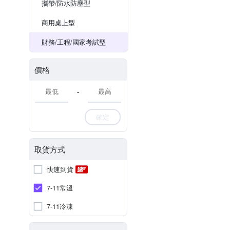
攜帶/防水防塵型
商用桌上型
財務/工程/國家考試型
價格
-
確定
取貨方式
快速到貨
7-11常溫
7-11冷凍