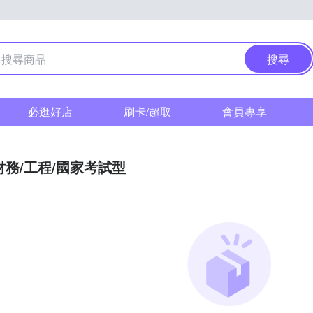
搜尋
必逛好店
刷卡/超取
會員專享
財務/工程/國家考試型