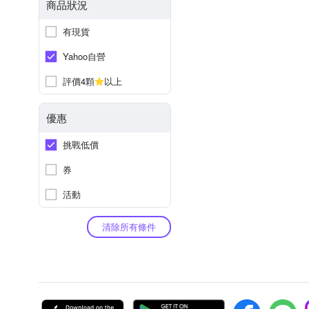
商品狀況
有現貨
Yahoo自營
評價4顆
以上
優惠
挑戰低價
券
活動
清除所有條件