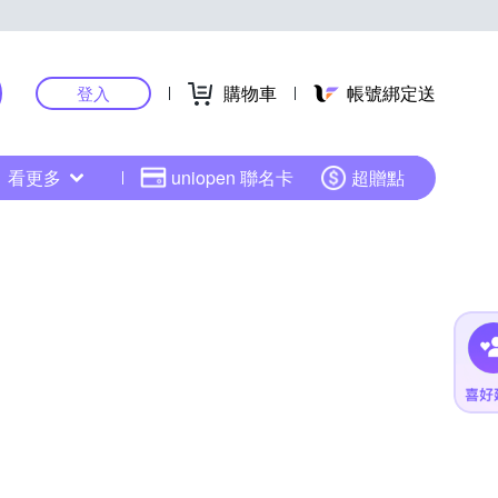
購物車
帳號綁定送
登入
看更多
uniopen 聯名卡
超贈點