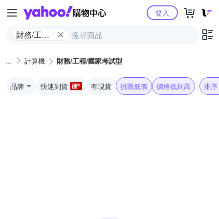
Yahoo購物中心
登入
財務/工程/
國家考試
型
計算機
財務/工程/國家考試型
品牌
快速到貨
有現貨
挑戰低價
價格低到高
排序