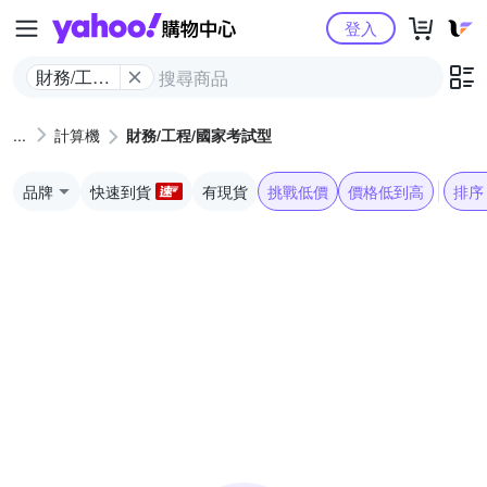
Yahoo購物中心
登入
財務/工程/
國家考試
型
計算機
財務/工程/國家考試型
品牌
快速到貨
有現貨
挑戰低價
價格低到高
排序