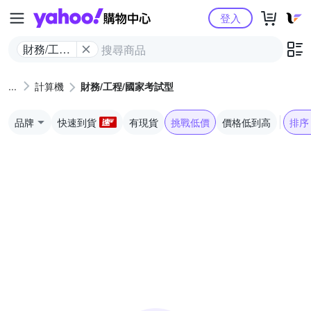
Yahoo購物中心
登入
財務/工程/
國家考試
型
計算機
財務/工程/國家考試型
品牌
快速到貨
有現貨
挑戰低價
價格低到高
排序