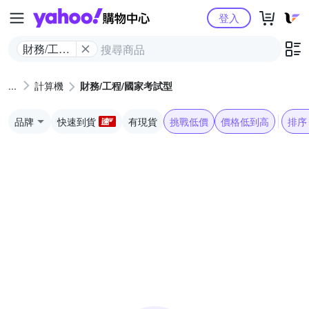
Yahoo購物中心
登入
財務/工程/
國家考試
型
計算機
財務/工程/國家考試型
品牌
快速到貨
有現貨
挑戰低價
價格低到高
排序