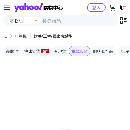
Yahoo購物中心
登入
財務/工程/
國家考試
型
計算機
財務/工程/國家考試型
品牌
快速到貨
有現貨
挑戰低價
價格低到高
排序