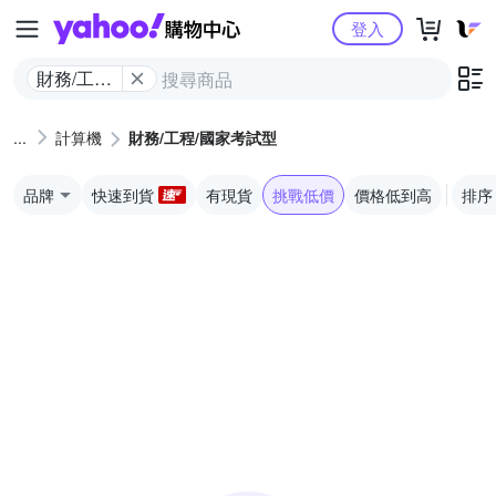
Yahoo購物中心
登入
財務/工程/
國家考試
型
計算機
財務/工程/國家考試型
品牌
快速到貨
有現貨
挑戰低價
價格低到高
排序