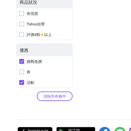
商品狀況
有現貨
Yahoo自營
評價4顆
以上
優惠
挑戰低價
券
活動
清除所有條件