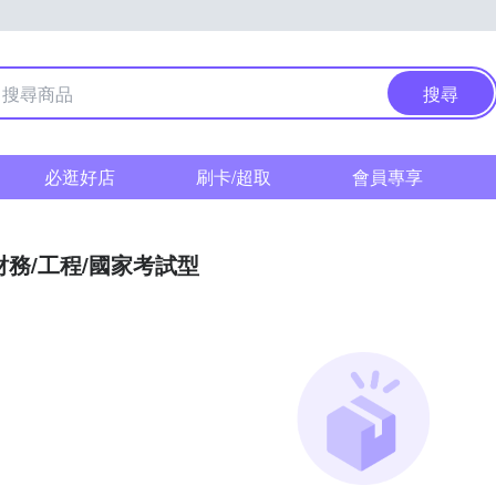
搜尋
必逛好店
刷卡/超取
會員專享
財務/工程/國家考試型