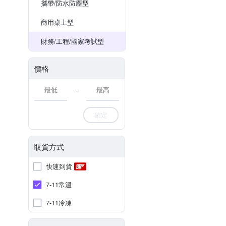
攜帶/防水防塵型
商用桌上型
財務/工程/國家考試型
價格
-
確定
取貨方式
快速到貨
7-11常溫
7-11冷凍