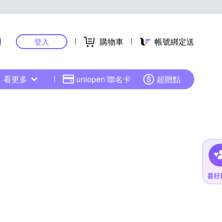
購物車
帳號綁定送
登入
看更多
uniopen 聯名卡
超贈點