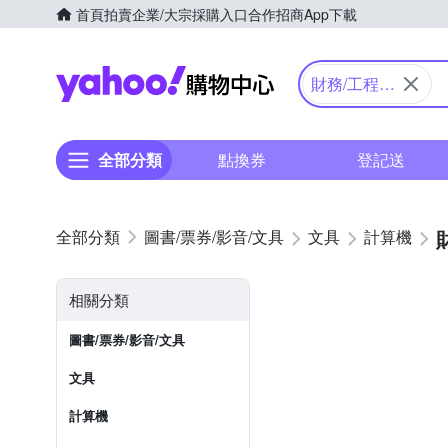
首頁
拍賣
企業/大宗採購入口
合作招商
App下載
Yahoo購物中心
財務/工程/
國家考試型
全部分類
點換券
登記送
圖書/票券/影音/文具
文具
計算機
相關分類
圖書/票券/影音/文具
文具
計算機