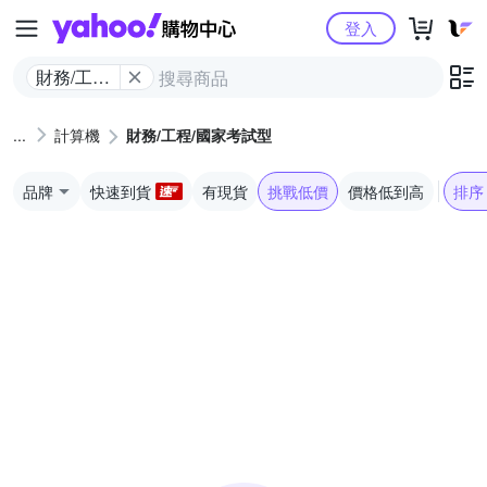
Yahoo購物中心
登入
財務/工程/
國家考試
型
計算機
財務/工程/國家考試型
品牌
快速到貨
有現貨
挑戰低價
價格低到高
排序