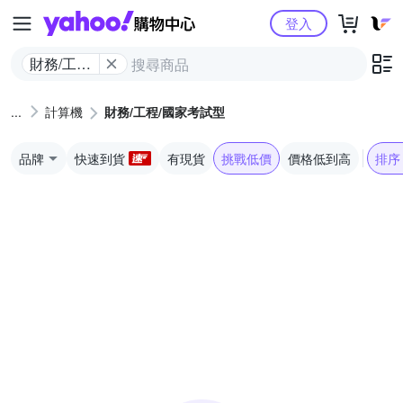
Yahoo購物中心
登入
財務/工程/
國家考試
型
計算機
財務/工程/國家考試型
品牌
快速到貨
有現貨
挑戰低價
價格低到高
排序