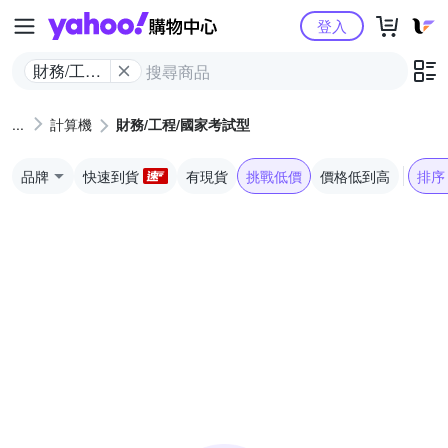
Yahoo購物中心
登入
財務/工程/
國家考試
型
計算機
財務/工程/國家考試型
品牌
快速到貨
有現貨
挑戰低價
價格低到高
排序