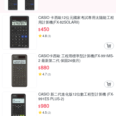
CASIO 卡西歐12位元國家考試專用太陽能工程
用計算機(FX-82SOLARII)
450
$
4.8
(
3
)
CASIO卡西歐 工程用標準型計算機(FX-991MS-
2 最新第二代 保固24個月)
880
$
4.7
(
2
)
CASIO 新二代進化版12位數工程型計算機 (FX-
991ES PLUS-2)
980
$
4.5
(
2
)