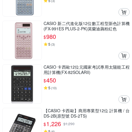
5
(
3
)
CASIO 新二代進化版12位數工程型新色計算機
(FX-991ES PLUS-2-PK)莫蘭迪藕粉紅色
980
$
5
(
3
)
CASIO 卡西歐12位元國家考試專用太陽能工程
用計算機(FX-82SOLARII)
450
$
5
(
10
)
【CASIO 卡西歐】商用專業型12位 計算機 / 台
DS-2B(原型號 DS-2TS)
1,226
$
$
1,290
5
(
6
)