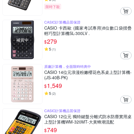
限時下殺
CASIO計算機品質保證
CASIO 卡西歐 (國家考試專用)8位數口袋摺疊
輕巧型計算機SL-300LV .
補貨中
279
$
5
(
1
)
原廠計算機，全面限時特惠中
CASIO 14位元浪漫粉嫩櫻花色系桌上型計算機-
(JS-40B-PK)
1,549
$
5
(
2
)
CASIO計算機品質保證
CASIO 12位元 獨特鍵盤分離式防水防塵實用桌
上型計算機WM-320MT-大黃蜂潮流配
749
$