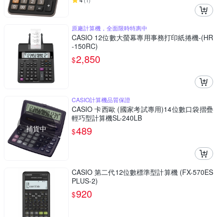
(
1
)
原廠計算機，全面限時特惠中
CASIO 12位數大螢幕專用事務打印紙捲機-(HR
-150RC)
2,850
$
CASIO計算機品質保證
CASIO 卡西歐 (國家考試專用)14位數口袋摺疊
輕巧型計算機SL-240LB
補貨中
489
$
CASIO 第二代12位數標準型計算機 (FX-570ES
PLUS-2)
920
$