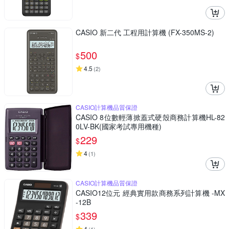
CASIO 新二代 工程用計算機 (FX-350MS-2)
500
$
4.5
(
2
)
CASIO計算機品質保證
CASIO 8位數輕薄掀蓋式硬殼商務計算機HL-82
0LV-BK(國家考試專用機種)
229
$
4
(
1
)
CASIO計算機品質保證
CASIO12位元 經典實用款商務系列計算機 -MX
-12B
339
$
4