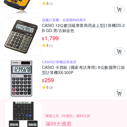
5
(
1
)
原廠計算機，全面限時特惠中
CASIO 12位數頂級專業商用桌上型計算機DS-2
B-GD-黑/古銅金色
1,799
$
5
(
1
)
CASIO計算機品質保證
CASIO 卡西歐 (國家考試專用) 8位數攜帶口袋
型計算機SX-300P
259
$
5
(
2
)
圖書文具（特價區）滿99出貨
滿99大優惠