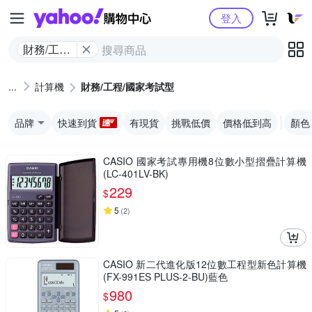
Yahoo購物中心
登入
財務/工程/
國家考試
型
計算機
財務/工程/國家考試型
品牌
快速到貨
有現貨
挑戰低價
價格低到高
顏色
CASIO 國家考試專用機8位數小型摺疊計算機
(LC-401LV-BK)
229
$
5
(
2
)
CASIO 新二代進化版12位數工程型新色計算機
(FX-991ES PLUS-2-BU)藍色
980
$