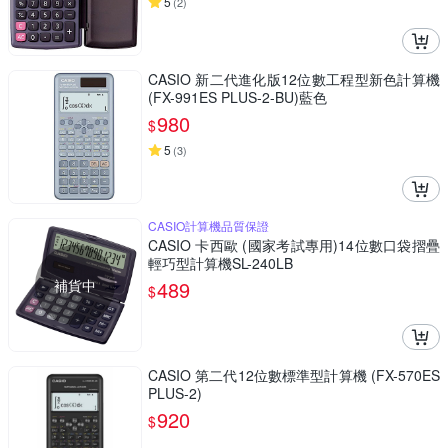
5
(
2
)
CASIO 新二代進化版12位數工程型新色計算機
(FX-991ES PLUS-2-BU)藍色
980
$
5
(
3
)
CASIO計算機品質保證
CASIO 卡西歐 (國家考試專用)14位數口袋摺疊
輕巧型計算機SL-240LB
補貨中
489
$
CASIO 第二代12位數標準型計算機 (FX-570ES
PLUS-2)
920
$