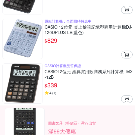
原廠計算機，全面限時特惠中
CASIO 12位元 桌上檢視記憶型商用計算機DJ-
120DPLUS-LB(藍色)
829
$
CASIO計算機品質保證
CASIO12位元 經典實用款商務系列計算機 -MX
-12B
339
$
4
(
1
)
圖書文具（特價區）滿99出貨
滿99大優惠