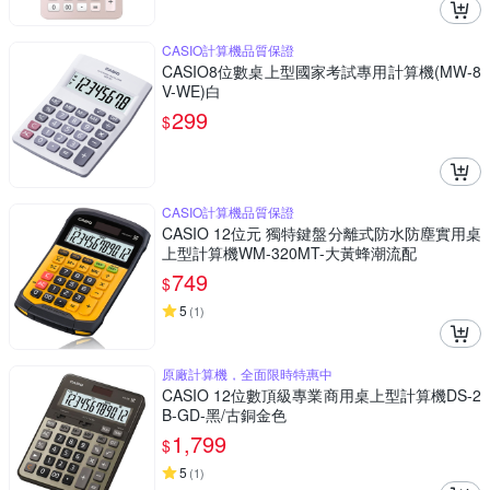
CASIO計算機品質保證
CASIO8位數桌上型國家考試專用計算機(MW-8
V-WE)白
299
$
CASIO計算機品質保證
CASIO 12位元 獨特鍵盤分離式防水防塵實用桌
上型計算機WM-320MT-大黃蜂潮流配
749
$
5
(
1
)
原廠計算機，全面限時特惠中
CASIO 12位數頂級專業商用桌上型計算機DS-2
B-GD-黑/古銅金色
1,799
$
5
(
1
)