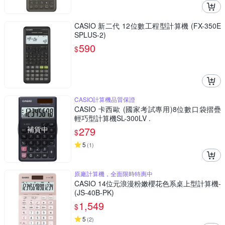
CASIO 新二代 12位數工程型計算機 (FX-350E
SPLUS-2)
590
$
CASIO計算機品質保證
CASIO 卡西歐 (國家考試專用)8位數口袋摺疊
輕巧型計算機SL-300LV .
補貨中
279
$
5
(
1
)
原廠計算機，全面限時特惠中
CASIO 14位元浪漫粉嫩櫻花色系桌上型計算機-
(JS-40B-PK)
1,549
$
5
(
2
)