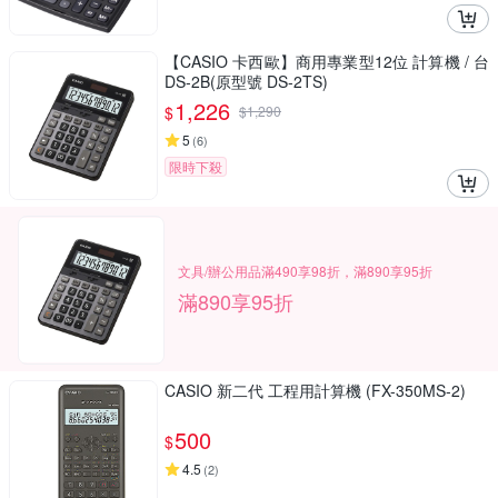
【CASIO 卡西歐】商用專業型12位 計算機 / 台
DS-2B(原型號 DS-2TS)
1,226
$
$
1,290
5
(
6
)
限時下殺
文具/辦公用品滿490享98折，滿890享95折
滿890享95折
CASIO 新二代 工程用計算機 (FX-350MS-2)
500
$
4.5
(
2
)