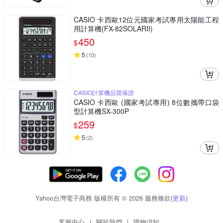
CASIO 卡西歐12位元國家考試專用太陽能工程
用計算機(FX-82SOLARII)
450
$
5
(
10
)
CASIO計算機品質保證
CASIO 卡西歐 (國家考試專用) 8位數攜帶口袋
型計算機SX-300P
259
$
5
(
2
)
Yahoo台灣電子商務 版權所有 © 2026 服務條款(
更新
)
客服中心
|
關於我們
|
購物須知