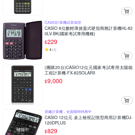
CASIO計算機品質保證
CASIO 8位數輕薄掀蓋式硬殼商務計算機HL-82
0LV-BK(國家考試專用機種)
229
$
4
(
1
)
(團購20台)CASIO12位元國家考試專用太陽能
工程計算機-FX-82SOLARII
9,000
$
原廠計算機，全面限時特惠中
CASIO 12位元 桌上檢視記憶型商用計算機DJ-
120DPLUS
補貨中
829
$