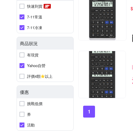
快速到貨
$
7-11常溫
7-11冷凍
商品狀況
有現貨
Yahoo自營
評價4顆
以上
優惠
挑戰低價
1
券
活動