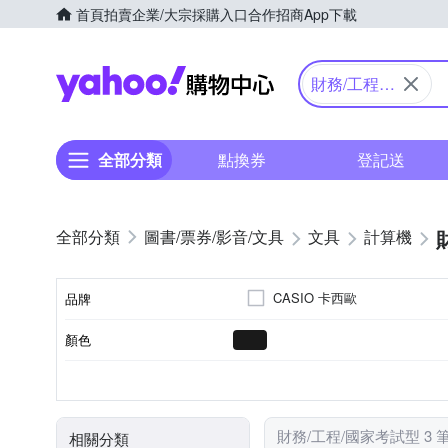
首頁
拍賣
企業/大宗採購入口
合作招商
App下載
Yahoo購物中心
財務/工程/
國家考試型
全部分類
點換券
登記送
圖書/票券/影音/文具
文具
計算機
CASIO 卡西歐
品牌
顏色
品牌名稱
計算機
類別
財務/工程/國家考試型 3 
相關分類