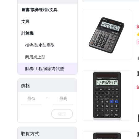
圖書/票券/影音/文具
文具
$
計算機
攜帶/防水防塵型
商用桌上型
財務/工程/國家考試型
價格
$
-
確定
取貨方式