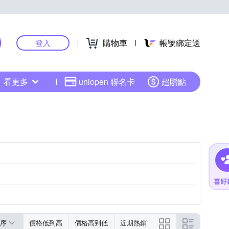
購物車
帳號綁定送
登入
看更多
uniopen 聯名卡
超贈點
序
價格低到高
價格高到低
近期熱銷