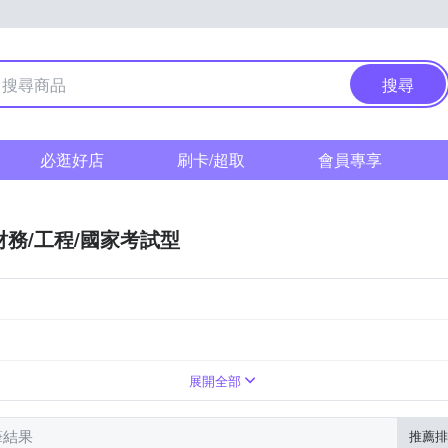
搜尋
必逛好店
刷卡/超取
會員專享
財務/工程/國家考試型
展開全部
筆結果
推薦排