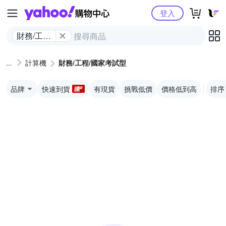
Yahoo購物中心
登入
財務/工程/
國家考試
型
計算機
財務/工程/國家考試型
品牌
快速到貨
有現貨
挑戰低價
價格低到高
排序