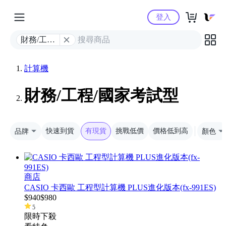
Yahoo購物中心
登入
財務/工程/
國家考試
型
計算機
財務/工程/國家考試型
品牌
快速到貨
有現貨
挑戰低價
價格低到高
顏色
商店
CASIO 卡西歐 工程型計算機 PLUS進化版本(fx-991ES)
$
940
$
980
5
限時下殺