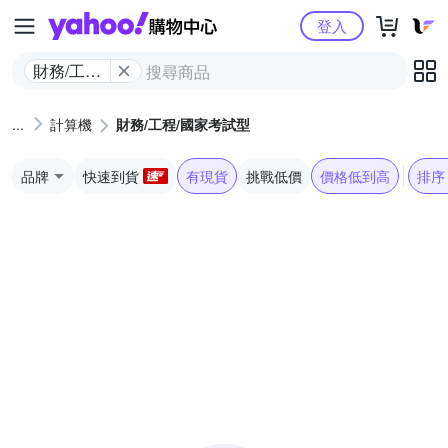
Yahoo購物中心
登入
財務/工程/
國家考試
型
計算機
財務/工程/國家考試型
品牌
快速到貨
有現貨
挑戰低價
價格低到高
排序